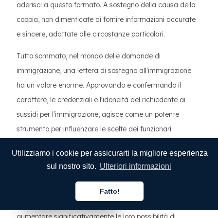
aderisci a questo formato. A sostegno della causa della
coppia, non dimenticate di fornire informazioni accurate
e sincere, adattate alle circostanze particolari.
Tutto sommato, nel mondo delle domande di
immigrazione, una lettera di sostegno all'immigrazione
ha un valore enorme. Approvando e confermando il
carattere, le credenziali e l'idoneità del richiedente ai
sussidi per l'immigrazione, agisce come un potente
strumento per influenzare le scelte dei funzionari
dell'immigrazione. Una lettera scritta con abilità, che si
Utilizziamo i cookie per assicurarti la migliore esperienza
tratti di approvare una domanda di carta verde basata
sul nostro sito.
Ulteriori informazioni
sul matrimonio o di offrire un sostegno finanziario, può
avere un impatto significativo sull'andamento del
Fatto!
Italiano
Italiano
Italiano
processo di immigrazione. I candidati possono
aumentare significativamente le loro possibilità di