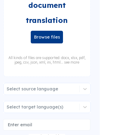
document
translation
Browse files
All kinds of files are supported: docx, xlsx, pdf,
jpeg, csv, json, xml, ini, html... see more
Select source language
Select target language(s)