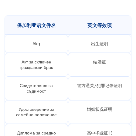
保加利亚语文件名
英文等效项
Akq
出生证明
Акт за сключен
结婚证
граждански брак
Свидетелство за
警方通关/犯罪记录证明
съдимост
Удостоверение за
婚姻状况证明
семейно положение
Диплома за средно
高中毕业证书