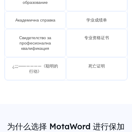
образование
Академична справка
学业成绩单
Свидетелство за
专业资格证书
професионална
квалификация
¿;;;⸺————《聪明的
死亡证明
行动》
为什么选择 MotaWord 进行保加