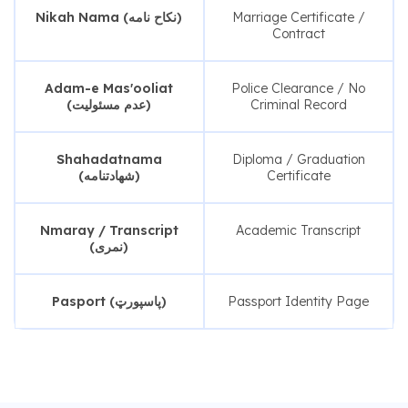
Nikah Nama (نکاح نامه)
Marriage Certificate /
Contract
Adam-e Mas'ooliat
Police Clearance / No
(عدم مسئولیت)
Criminal Record
Shahadatnama
Diploma / Graduation
(شهادتنامه)
Certificate
Nmaray / Transcript
Academic Transcript
(نمری)
Pasport (پاسپورټ)
Passport Identity Page