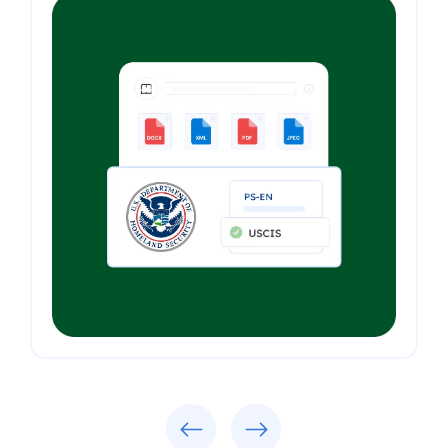
Previous
Next