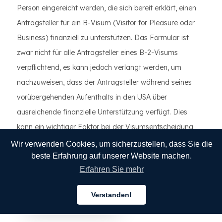
Person eingereicht werden, die sich bereit erklärt, einen
Antragsteller für ein B-Visum (Visitor for Pleasure oder
Business) finanziell zu unterstützen. Das Formular ist
zwar nicht für alle Antragsteller eines B-2-Visums
verpflichtend, es kann jedoch verlangt werden, um
nachzuweisen, dass der Antragsteller während seines
vorübergehenden Aufenthalts in den USA über
ausreichende finanzielle Unterstützung verfügt. Dies
kann ein wichtiger Faktor bei der Visumsentscheidung
sein, wenn der Antragsteller einen Nachweis der
Wir verwenden Cookies, um sicherzustellen, dass Sie die
beste Erfahrung auf unserer Website machen.
finanziellen Unterstützung vorlegen muss.
Erfahren Sie mehr
Verstanden!
„Wir haben Informationen zur Einwanderung für unsere
Deutsch
Website-Besucher von USCIS und anderen Quellen als