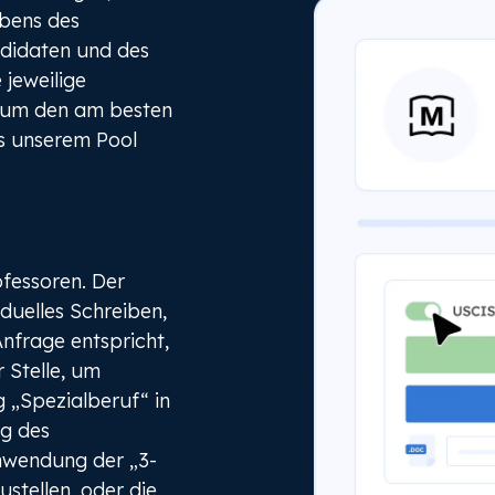
bens des
ndidaten und des
 jeweilige
), um den am besten
s unserem Pool
fessoren. Der
iduelles Schreiben,
nfrage entspricht,
 Stelle, um
g „Spezialberuf“ in
g des
Anwendung der „3-
ustellen, oder die