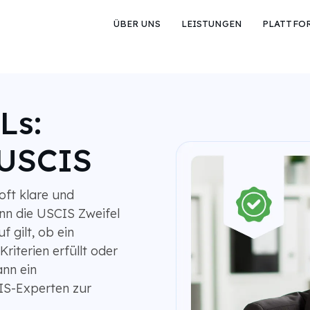
ÜBER UNS
LEISTUNGEN
PLATTFO
Ls:
 USCIS
oft klare und
nn die USCIS Zweifel
f gilt, ob ein
riterien erfüllt oder
ann ein
IS-Experten zur