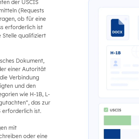
mten der USCIS
mitteln (Requests
fragen, ob für eine
s erforderlich ist
Stelle qualifiziert
misches Dokument,
er einer Autorität
t die Verbindung
igten und den
orien wie H-1B, L-
gutachten“, das zur
rforderlich ist.
en mit
chreiben oder eine