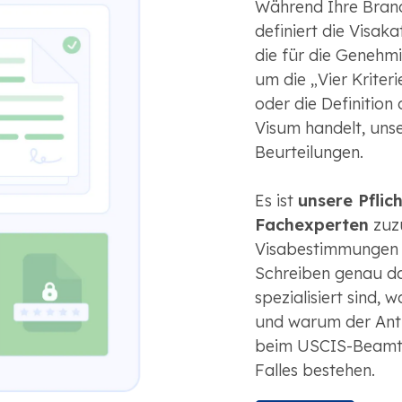
Während Ihre Branch
definiert die Visak
die für die Genehmi
um die „Vier Kriter
oder die Definition
Visum handelt, unse
Beurteilungen.
Es ist
unsere Pfli
Fachexperten
zuzu
Visabestimmungen ve
Schreiben genau d
spezialisiert sind, 
und warum der Antr
beim USCIS-Beamten
Falles bestehen.