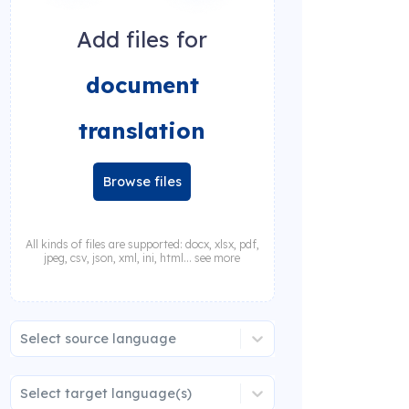
Add files for
document
translation
Browse files
All kinds of files are supported: docx, xlsx, pdf,
jpeg, csv, json, xml, ini, html... see more
Select source language
Select target language(s)