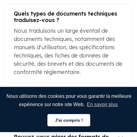
Quels types de documents techniques
traduisez-vous ?
Nous traduisons un large éventail de
documents techniques, notamment des
manuels d'utilisation, des spécifications
techniques, des fiches de données de
sécurité, des brevets et des documents de
conformité réglementaire.
Nous utilisons des cookies pour vous garantir la meilleure
Comment garantissez-vous
l'exactitude des traductions
expérience sur notre site Web.
En savoir plus
techniques ?
J'ai compris !
Français
Pouvez-vous gérer des formats de