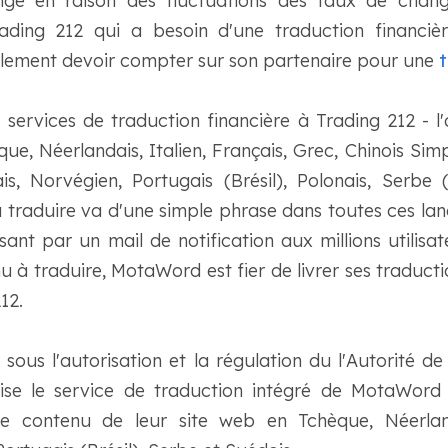
nge en raison des fluctuations des taux de chan
ding 212 qui a besoin d'une traduction financiè
galement devoir compter sur son partenaire pour une
t
services de traduction financière à Trading 212 - l'
ue, Néerlandais, Italien, Français, Grec, Chinois Simp
is, Norvégien, Portugais (Brésil), Polonais, Serbe 
traduire va d'une simple phrase dans toutes ces la
ant par un mail de notification aux millions utilisa
u à traduire, MotaWord est fier de livrer ses traducti
12.
sous l'autorisation et la régulation du l'Autorité de
ilise le service de traduction intégré de MotaWor
 le contenu de leur site web en Tchèque, Néerlan