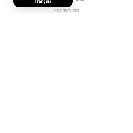
Français
Nos services
Blog
FAQ
Notre équipe
Carrières
Juridique
Nous contacter
POUR LES CLIENTS
Se connecter
S'inscrire
Fonctionnalités