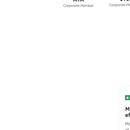
M
e
Mo
et