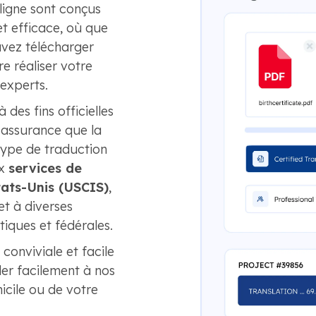
 ligne sont conçus
et efficace, où que
uvez télécharger
e réaliser votre
'experts.
 des fins officielles
l'assurance que la
type de traduction
ux
services de
tats-Unis (USCIS)
,
et à diverses
iques et fédérales.
conviviale et facile
er facilement à nos
icile ou de votre