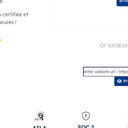
e.
Brow
certifiée et
eures !
Or localiz
P