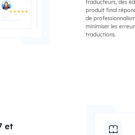
traducteurs, des édi
produit final répon
de professionnalis
minimiser les erreurs
traductions.
7 et