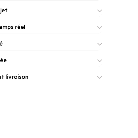
jet
temps réel
é
rée
t livraison