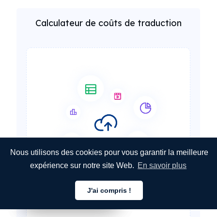
Calculateur de coûts de traduction
Nous utilisons des cookies pour vous garantir la meilleure
expérience sur notre site Web.
En savoir plus
Add files for
document
J'ai compris !
Français
Français
Français
translation