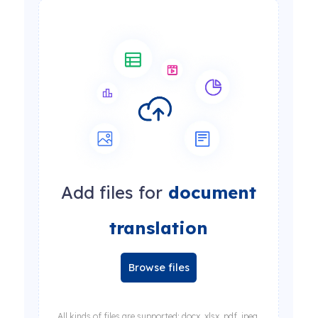
Add files for
document
translation
Browse files
All kinds of files are supported: docx, xlsx, pdf, jpeg,