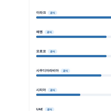
이라크
공식
예멘
공식
모로코
공식
사우디아라비아
공식
시리아
공식
UAE
공식