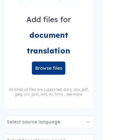
Add files for
document
translation
Browse files
All kinds of files are supported: docx, xlsx, pdf,
jpeg, csv, json, xml, ini, html... see more
Select source language