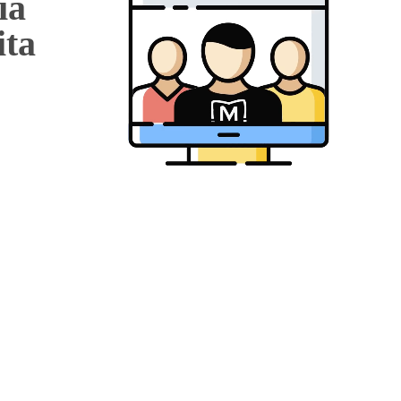
ia
ita