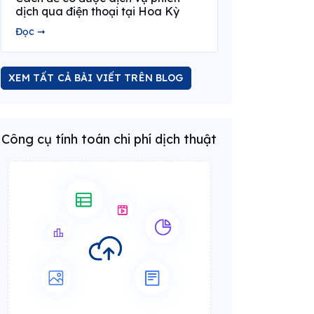
dịch qua điện thoại tại Hoa Kỳ
Đọc ➞
XEM TẤT CẢ BÀI VIẾT TRÊN BLOG
Công cụ tính toán chi phí dịch thuật