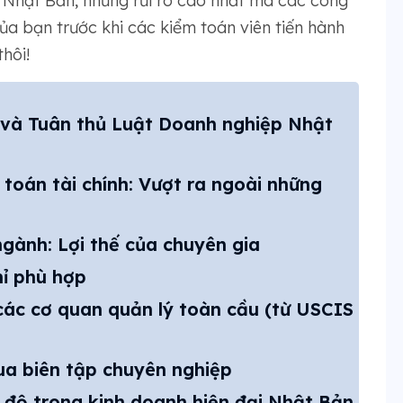
a Nhật Bản, những rủi ro cao nhất mà các công
ủa bạn trước khi các kiểm toán viên tiến hành
hôi!
p và Tuân thủ Luật Doanh nghiệp Nhật
 toán tài chính: Vượt ra ngoài những
gành: Lợi thế của chuyên gia
ỉ phù hợp
ác cơ quan quản lý toàn cầu (từ USCIS
ua biên tập chuyên nghiệp
độ trong kinh doanh hiện đại Nhật Bản