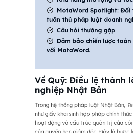
MotaWord Spotlight: Đối 
tuân thủ pháp luật doanh ng
Câu hỏi thường gặp
Đảm bảo chiến lược toàn 
với MotaWord.
Về Quỹ: Điều lệ thành 
nghiệp Nhật Bản
Trong hệ thống pháp luật Nhật Bản,
Te
như giấy khai sinh hợp pháp chính thức 
hoạt động và cấu trúc quản trị của côn
của quyền hạn giám đốc. Đây là bước 