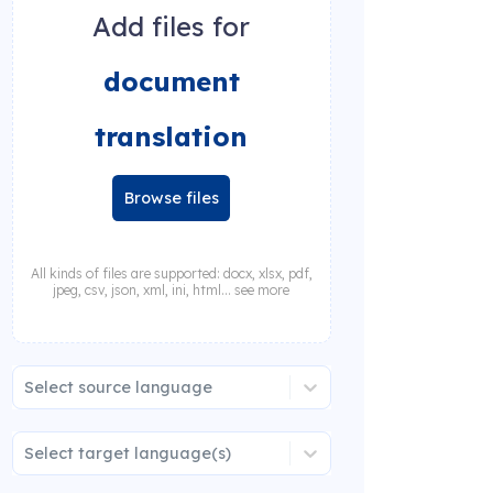
Add files for
document
translation
Browse files
All kinds of files are supported: docx, xlsx, pdf,
jpeg, csv, json, xml, ini, html... see more
Select source language
Select target language(s)