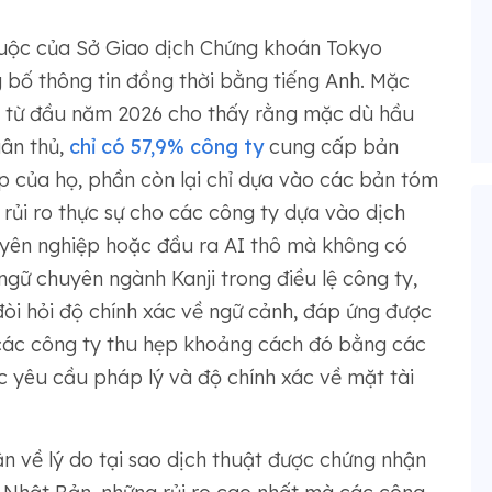
buộc của Sở Giao dịch Chứng khoán Tokyo
g bố thông tin đồng thời bằng tiếng Anh. Mặc
o từ đầu năm 2026 cho thấy rằng mặc dù hầu
uân thủ,
chỉ có 57,9% công ty
cung cấp bản
p của họ, phần còn lại chỉ dựa vào các bản tóm
rủi ro thực sự cho các công ty dựa vào dịch
uyên nghiệp hoặc đầu ra AI thô mà không có
gữ chuyên ngành Kanji trong điều lệ công ty,
 đòi hỏi độ chính xác về ngữ cảnh, đáp ứng được
 các công ty thu hẹp khoảng cách đó bằng các
 yêu cầu pháp lý và độ chính xác về mặt tài
ận về lý do tại sao dịch thuật được chứng nhận