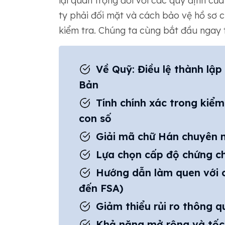
lại quan trọng đối với các quy định củ
ty phải đối mặt và cách bảo vệ hồ sơ c
kiểm tra. Chúng ta cùng bắt đầu ngay t
Về Quỹ: Điều lệ thành lậ
Bản
Tính chính xác trong kiểm
con số
Giải mã chữ Hán chuyên n
Lựa chọn cấp độ chứng ch
Hướng dẫn làm quen với c
đến FSA)
Giảm thiểu rủi ro thông q
Khả năng mở rộng và tốc 