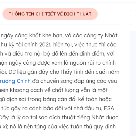
THÔNG TIN CHI TIẾT VỀ DỊCH THUẬT
 ngày càng khắt khe hơn, và các công ty Nhật
 kỳ tài chính 2026 hiện tại, việc thực thi các
h và điều tra nội bộ đã lên đến đỉnh điểm, với
ận ngày càng được xem là nguồn rủi ro chính
ới. Dữ liệu gần đây cho thấy tính đến cuối năm
trường Chính
đã chuyển sang đáp ứng các yêu
hiên khoảng cách về chất lượng vẫn là một
gữ dịch sai trong bảng cân đối kế toán hoặc
 tức gây ra cảnh báo đối với nhà đầu tư, FSA
ây là lý do tại sao dịch thuật tiếng Nhật được
xỉ; nó là nền tảng của việc tuân thủ quy định