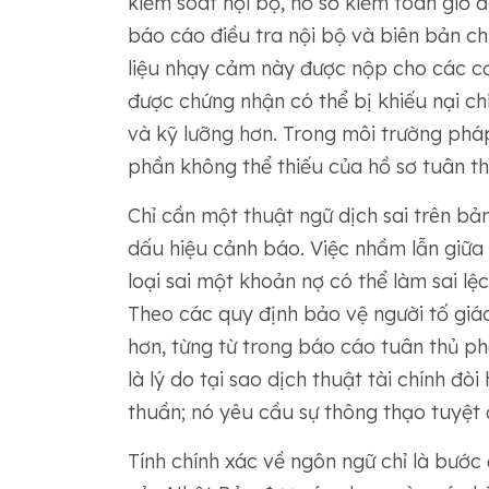
kiểm soát nội bộ, hồ sơ kiểm toán giờ
báo cáo điều tra nội bộ và biên bản chí
liệu nhạy cảm này được nộp cho các cơ
được chứng nhận có thể bị khiếu nại c
và kỹ lưỡng hơn. Trong môi trường pháp
phần không thể thiếu của hồ sơ tuân th
Chỉ cần một thuật ngữ dịch sai trên bả
dấu hiệu cảnh báo. Việc nhầm lẫn giữa "
loại sai một khoản nợ có thể làm sai lệch
Theo các quy định bảo vệ người tố giác
hơn, từng từ trong báo cáo tuân thủ p
là lý do tại sao dịch thuật tài chính đò
thuần; nó yêu cầu sự thông thạo tuyệt 
Tính chính xác về ngôn ngữ chỉ là bước 