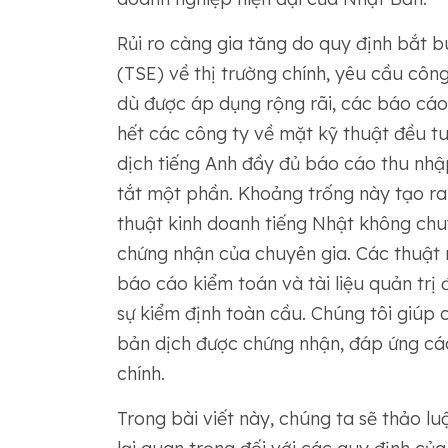
Rủi ro càng gia tăng do quy định bắt 
(TSE) về thị trường chính, yêu cầu côn
dù được áp dụng rộng rãi, các báo cá
hết các công ty về mặt kỹ thuật đều t
dịch tiếng Anh đầy đủ báo cáo thu nhậ
tắt một phần. Khoảng trống này tạo ra 
thuật kinh doanh tiếng Nhật không ch
chứng nhận của chuyên gia. Các thuật n
báo cáo kiểm toán và tài liệu quản trị
sự kiểm định toàn cầu. Chúng tôi giúp
bản dịch được chứng nhận, đáp ứng các
chính.
Trong bài viết này, chúng ta sẽ thảo lu