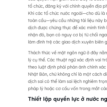
tổ chức, đăng ký với chính quyền địa ph
Khi các tổ chức nước ngoài—cho dù là 
toàn cầu—yêu cầu những tài liệu này b
dịch được chứng thực để xác minh tính
nhận đó, bạn có nguy cơ bị từ chối nga
làm đình trệ các giao dịch xuyên biên g
Thách thức về mặt ngôn ngữ ở đây nằm
lý cụ thể. Các thuật ngữ xác định vai t
theo luật định phải phản ánh chính xác
Nhật Bản, chứ không chỉ là một cách d
dịch sai có thể làm sai lệch nghiêm tr
pháp lý hoặc cơ cấu vốn trong mắt các
Thiết lập quyền lực ở nước n