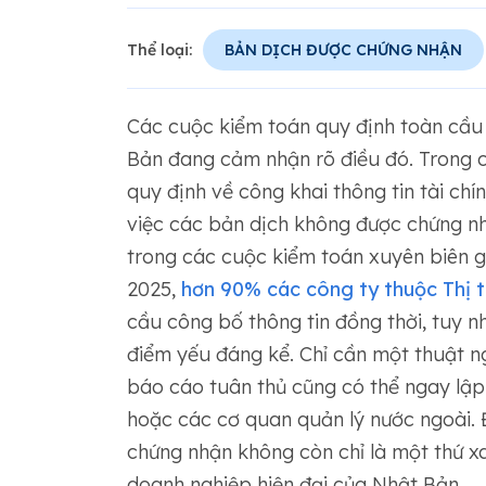
Thể loại:
BẢN DỊCH ĐƯỢC CHỨNG NHẬN
Các cuộc kiểm toán quy định toàn cầu
Bản đang cảm nhận rõ điều đó. Trong chu
quy định về công khai thông tin tài chín
việc các bản dịch không được chứng nh
trong các cuộc kiểm toán xuyên biên gi
2025,
hơn 90% các công ty thuộc Thị 
cầu công bố thông tin đồng thời, tuy n
điểm yếu đáng kể. Chỉ cần một thuật n
báo cáo tuân thủ cũng có thể ngay lập
hoặc các cơ quan quản lý nước ngoài. Đ
chứng nhận không còn chỉ là một thứ xa 
doanh nghiệp hiện đại của Nhật Bản.