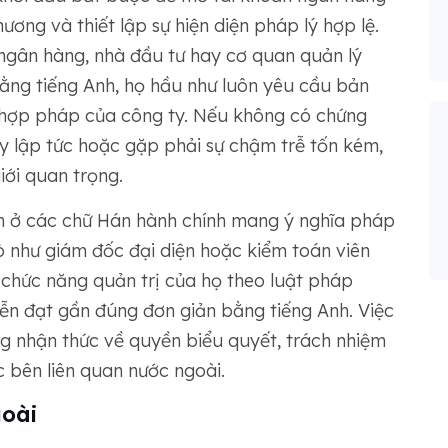
ương và thiết lập sự hiện diện pháp lý hợp lệ.
ngân hàng, nhà đầu tư hay cơ quan quản lý
ằng tiếng Anh, họ hầu như luôn yêu cầu bản
 hợp pháp của công ty. Nếu không có chứng
y lập tức hoặc gặp phải sự chậm trễ tốn kém,
iới quan trọng.
 ở các chữ Hán hành chính mang ý nghĩa pháp
rò như giám đốc đại diện hoặc kiểm toán viên
 chức năng quản trị của họ theo luật pháp
iễn đạt gần đúng đơn giản bằng tiếng Anh. Việc
ọng nhận thức về quyền biểu quyết, trách nhiệm
 bên liên quan nước ngoài.
goài