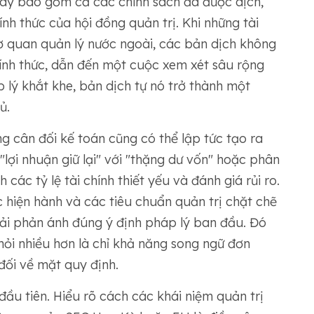
 đây bao gồm cả các chính sách đã được dịch,
nh thức của hội đồng quản trị. Khi những tài
 quan quản lý nước ngoài, các bản dịch không
hính thức, dẫn đến một cuộc xem xét sâu rộng
 lý khắt khe, bản dịch tự nó trở thành một
ủ.
ng cân đối kế toán cũng có thể lập tức tạo ra
lợi nhuận giữ lại" với "thặng dư vốn" hoặc phân
 các tỷ lệ tài chính thiết yếu và đánh giá rủi ro.
 hiện hành và các tiêu chuẩn quản trị chặt chẽ
hải phản ánh đúng ý định pháp lý ban đầu. Đó
i hỏi nhiều hơn là chỉ khả năng song ngữ đơn
đối về mặt quy định.
đầu tiên. Hiểu rõ cách các khái niệm quản trị