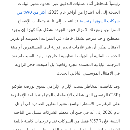
رئيسياً للمخاطر أثناء عمليات التدقيق عبر الحدود. تشير البيانات
الحديثة إلى أنه اعتبارًا من أواخر عام 2025،
أكثر من 90% من
شركات السوق الرئيسية
قد انتقلت إلى تلبية متطلبات الإفصاح
المتزامن، ومع ذلك لا تزال فجوة الجودة تشكل عبئًا كبيرًا. إن وجود
مصطلح واحد مترجم بشكل خاطئ في الميزانية العمومية أو تقرير
الامتثال يمكن أن يثير علامات تحذير فورية لدى المستثمرين أو هيئة
الخدمات المالية أو الجهات التنظيمية الخارجية. ولهذا السبب لم تعد
الترجمة اليابانية المعتمدة مجرد رفاهية؛ بل أصبحت حجر الزاوية
في الامتثال المؤسسي الياباني الحديث.
وقد تفاقمت المخاطر بسبب الإلزام الإلزامي لسوق بورصة طوكيو
(TSE) الرئيسي الذي يتطلب الإفصاحات المتزامنة باللغة الإنجليزية.
على الرغم من الانتشار الواسع، تشير التقارير الصادرة في أوائل
عام 2026 إلى أنه في حين أن معظم الشركات تمتثل من الناحية
الفنية، فإن 57.9% فقط من الشركات تقدم ترجمات كاملة باللغة
الإنجليزية لتقارير أرباحها، بينما يعتمد الباقون على ملخصات جزئية.