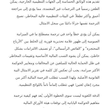
تقديم هذه الوثائق الحساسة إلى الجهات التنظيمية الخارجية، يمكن
الطعن رسمياً في الترجمات غير المعتمدة، مما يؤدي إلى مراجعة
أعمق وأكثر تطفلاً. في البيئات التنظيمية عالية المخاطر، تصبح
الترجمة نفسها جزءًا دائمًا من سجل الامتثال.
يمكن أن يؤدي خطأ واحد في ترجمة مصطلح ما في الميزانية
العمومية إلى ظهور علامة تحذيرية فورية. إن الخلط بين "الأرباح
المحتجزة" و "الفائض الرأسمالي"، أو تصنيف الالتزامات بشكل
خاطئ، يمكن أن يشوه النسب المالية الأساسية وتقييمات المخاطر.
في ظل الحماية الحالية للمبلغين عن المخالفات ومعايير الحوكمة
الأكثر صرامة، يجب أن تعكس كل كلمة في تقرير الامتثال النية
القانونية الأصلية. ولهذا السبب تتطلب الترجمة المالية أكثر من
مجرد إتقان لغتين؛ فهي تتطلب إلماماً تاماً باللوائح التنظيمية.
الدقة اللغوية ليست سوى الخطوة الأولى. يُعد فهم كيفية ترجمة
مفاهيم الحوكمة اليابانية إلى توقعات هيئة الأوراق المالية