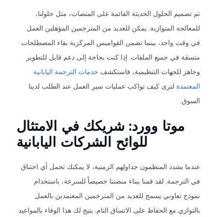
تم تصميم الحلول الحديثة القائمة على المنصات، مثل حلولنا،
للمعالجة المتوازية. يمكن للعديد من المترجمين المؤهلين العمل
في وقت واحد، بينما تضمن القواميس المركزية بقاء المصطلحات
متسقة في جميع الملفات. إذا كنت بحاجة إلى دعم قابل للتطوير
وجاهز للجهات التنظيمية، فاستكشف
خدمات الترجمة اليابانية
المعتمدة
لترى كيف تواكب عمليات سير العمل عند الطلب لدينا
السوق.
موتا وورد: شريكك في الامتثال
للوائح الشركات اليابانية
عندما يشدد المنظمون جداولهم الزمنية، لا يمكنك تحمل أي اختناق
في الترجمة. لقد قمنا ببناء منصتنا خصيصاً للسرعة، باستخدام
نموذج تعاوني يسمح للعديد من المترجمين المعتمدين بالعمل
بالتوازي مع الحفاظ على الاتساق التام. يتيح لك هذا الوفاء بالمواعيد