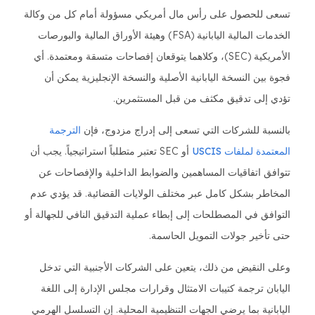
تسعى للحصول على رأس مال أمريكي مسؤولة أمام كل من وكالة
الخدمات المالية اليابانية (FSA) وهيئة الأوراق المالية والبورصات
الأمريكية (SEC)، وكلاهما يتوقعان إفصاحات متسقة ومعتمدة. أي
فجوة بين النسخة اليابانية الأصلية والنسخة الإنجليزية يمكن أن
تؤدي إلى تدقيق مكثف من قبل المستثمرين.
بالنسبة للشركات التي تسعى إلى إدراج مزدوج، فإن
الترجمة
المعتمدة لملفات USCIS
أو SEC تعتبر متطلباً استراتيجياً. يجب أن
تتوافق اتفاقيات المساهمين والضوابط الداخلية والإفصاحات عن
المخاطر بشكل كامل عبر مختلف الولايات القضائية. قد يؤدي عدم
التوافق في المصطلحات إلى إبطاء عملية التدقيق النافي للجهالة أو
حتى تأخير جولات التمويل الحاسمة.
وعلى النقيض من ذلك، يتعين على الشركات الأجنبية التي تدخل
اليابان ترجمة كتيبات الامتثال وقرارات مجلس الإدارة إلى اللغة
اليابانية بما يرضي الجهات التنظيمية المحلية. إن التسلسل الهرمي