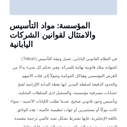
المؤسسة: مواد التأسيس
والامتثال لقوانين الشركات
اليابانية
في النظام القانوني الياباني، تعمل وثيقة التأسيس (Teikan)
كشهادة ميلاد قانونية نهائية للشركة. وهي تحكم كل شيء بدءًا من
الغرض المؤسسي وهياكل الحوكمة وصولاً إلى فئات الأسهم
والحدود الدقيقة لسلطة المدير. إنها نقطة البداية الإلزامية لفتح
حسابات مصرفية مؤسسية، والتسجيل لدى السلطات المحلية،
وتأسيس وجود قانوني صحيح. عندما تطلب الكيانات الأجنبية - سواء
كانت بنوكًا أو مستثمرين أو جهات تنظيمية عالمية - هذه الوثائق
باللغة الإنجليزية، فإنها تشترط بشكل شبه عالمي ترجمة معتمدة
للتحقق من شرعية الشركة. بدون هذه الشهادة، فإنك تخاطر