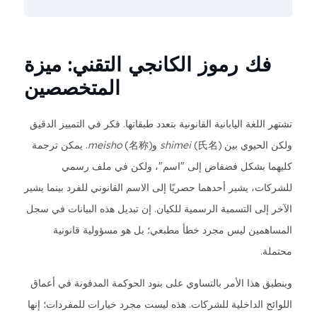
فك رموز الكانجي التقني: ميزة
المتخصصين
تشتهر اللغة اليابانية القانونية بتعدد طبقاتها. فكر في التمييز الدقيق
ولكن الحيوي بين
(氏名) و
shimei
meisho
(名称). يمكن ترجمة
كليهما بشكل فضفاض إلى "اسم"، ولكن في ملف رسمي
للشركات، يشير أحدهما حصريًا إلى الاسم القانوني للفرد بينما يشير
الآخر إلى التسمية الرسمية للكيان. إن تبديل هذه البيانات في سجل
المساهمين ليس مجرد خطأ مطبعي؛ بل هو مسؤولية قانونية
محتملة.
وينطبق هذا الأمر بالتساوي على بنود الحوكمة المدفونة في أعماق
اللوائح الداخلية للشركات. هذه ليست مجرد خيارات للمفردات؛ إنها