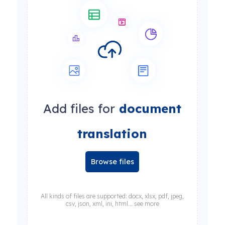
Add files for
document
translation
Browse files
All kinds of files are supported: docx, xlsx, pdf, jpeg,
csv, json, xml, ini, html... see more