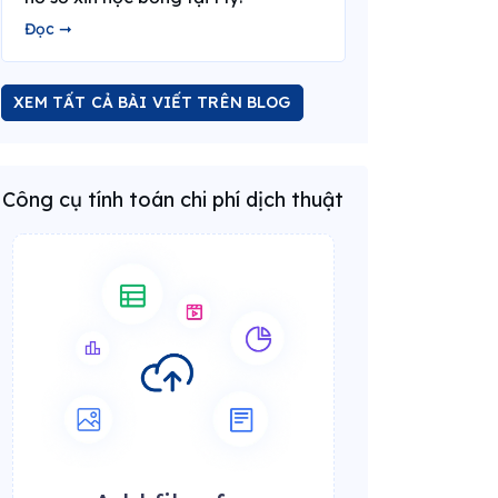
Đọc ➞
XEM TẤT CẢ BÀI VIẾT TRÊN BLOG
Công cụ tính toán chi phí dịch thuật