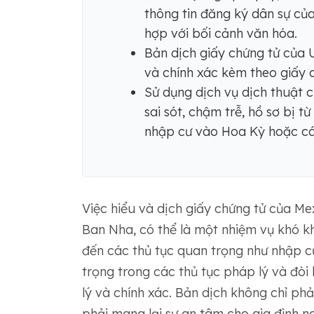
thông tin đăng ký dân sự củ
hợp với bối cảnh văn hóa.
Bản dịch giấy chứng tử của 
và chính xác kèm theo giấy 
Sử dụng dịch vụ dịch thuật 
sai sót, chậm trễ, hồ sơ bị t
nhập cư vào Hoa Kỳ hoặc các
Việc hiểu và dịch giấy chứng tử của Me
Ban Nha, có thể là một nhiệm vụ khó khă
đến các thủ tục quan trọng như nhập c
trọng trong các thủ tục pháp lý và đòi
lý và chính xác. Bản dịch không chỉ ph
phải mang lại sự an tâm cho gia đình n