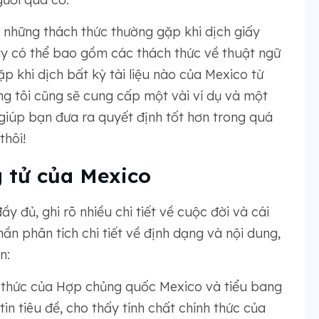
t những thách thức thường gặp khi dịch giấy
y có thể bao gồm các thách thức về thuật ngữ
 khi dịch bất kỳ tài liệu nào của Mexico từ
ng tôi cũng sẽ cung cấp một vài ví dụ và một
giúp bạn đưa ra quyết định tốt hơn trong quá
thôi!
g tử của Mexico
ầy đủ, ghi rõ nhiều chi tiết về cuộc đời và cái
ần phân tích chi tiết về định dạng và nội dung,
n:
thức của Hợp chủng quốc Mexico và tiểu bang
n tiêu đề, cho thấy tính chất chính thức của