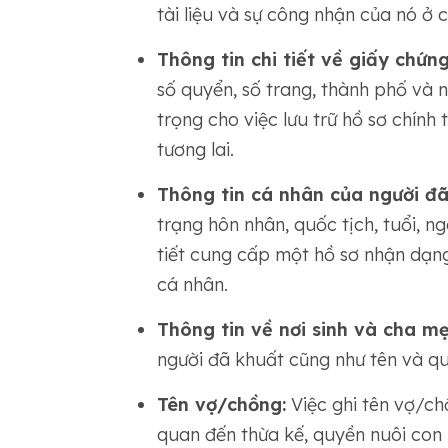
tài liệu và sự công nhận của nó ở
Thông tin chi tiết về giấy chứn
số quyển, số trang, thành phố và 
trọng cho việc lưu trữ hồ sơ chín
tương lai.
Thông tin cá nhân của người đã
trạng hôn nhân, quốc tịch, tuổi, ng
tiết cung cấp một hồ sơ nhận dạng
cá nhân.
Thông tin về nơi sinh và cha mẹ
người đã khuất cũng như tên và qu
Tên vợ/chồng:
Việc ghi tên vợ/chồ
quan đến thừa kế, quyền nuôi con