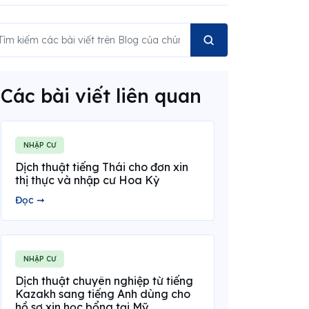
Các bài viết liên quan
NHẬP CƯ
Dịch thuật tiếng Thái cho đơn xin
thị thực và nhập cư Hoa Kỳ
Đọc ➞
NHẬP CƯ
Dịch thuật chuyên nghiệp từ tiếng
Kazakh sang tiếng Anh dùng cho
hồ sơ xin học bổng tại Mỹ.