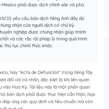
a Mexico phải được dịch chính xác và phù
USCIS yêu cầu bản dịch tiếng Anh đầy đủ
chứng nhận của người dịch có chữ ký.
chuyên nghiệp được chứng nhận giúp tránh
ừ chối và các rắc rối pháp lý trong quá trình
 thủ tục chính thức khác.
xico, hay "Acta de Defunción" trong tiếng Tây
n đối với cá nhân, đặc biệt là khi liên quan
ư vào Hoa Kỳ. Tài liệu này là một phần quan
 hỏi bản dịch phải được thực hiện cẩn thận, hợp
ải đáp ứng các quy định và tiêu chuẩn mà còn
gười quá cố.