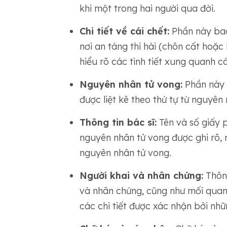
khi một trong hai người qua đời.
Chi tiết về cái chết:
Phần này bao
nơi an táng thi hài (chôn cất hoặc
hiểu rõ các tình tiết xung quanh cá
Nguyên nhân tử vong:
Phần này t
được liệt kê theo thứ tự từ nguyên 
Thông tin bác sĩ:
Tên và số giấy 
nguyên nhân tử vong được ghi rõ, 
nguyên nhân tử vong.
Người khai và nhân chứng:
Thông
và nhân chứng, cũng như mối quan
các chi tiết được xác nhận bởi nhữ