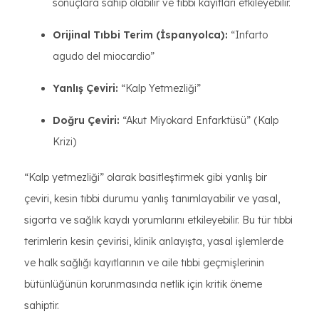
sonuçlara sahip olabilir ve tıbbi kayıtları etkileyebilir.
Orijinal Tıbbi Terim (İspanyolca):
“Infarto
agudo del miocardio”
Yanlış Çeviri:
“Kalp Yetmezliği”
Doğru Çeviri:
“Akut Miyokard Enfarktüsü” (Kalp
Krizi)
“Kalp yetmezliği” olarak basitleştirmek gibi yanlış bir
çeviri, kesin tıbbi durumu yanlış tanımlayabilir ve yasal,
sigorta ve sağlık kaydı yorumlarını etkileyebilir. Bu tür tıbbi
terimlerin kesin çevirisi, klinik anlayışta, yasal işlemlerde
ve halk sağlığı kayıtlarının ve aile tıbbi geçmişlerinin
bütünlüğünün korunmasında netlik için kritik öneme
sahiptir.