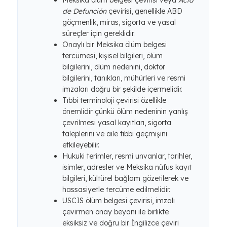
Meksika ölüm belgesi çevirisi veya
Acta
de Defunción
çevirisi, genellikle ABD
göçmenlik, miras, sigorta ve yasal
süreçler için gereklidir.
Onaylı bir Meksika ölüm belgesi
tercümesi, kişisel bilgileri, ölüm
bilgilerini, ölüm nedenini, doktor
bilgilerini, tanıkları, mühürleri ve resmi
imzaları doğru bir şekilde içermelidir.
Tıbbi terminoloji çevirisi özellikle
önemlidir çünkü ölüm nedeninin yanlış
çevrilmesi yasal kayıtları, sigorta
taleplerini ve aile tıbbi geçmişini
etkileyebilir.
Hukuki terimler, resmi unvanlar, tarihler,
isimler, adresler ve Meksika nüfus kayıt
bilgileri, kültürel bağlam gözetilerek ve
hassasiyetle tercüme edilmelidir.
USCIS ölüm belgesi çevirisi, imzalı
çevirmen onay beyanı ile birlikte
eksiksiz ve doğru bir İngilizce çeviri