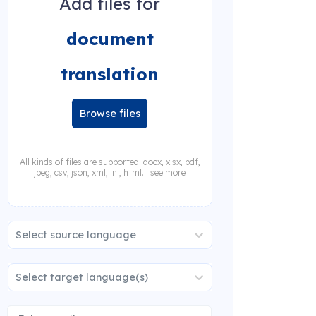
Add files for
document
translation
Browse files
All kinds of files are supported: docx, xlsx, pdf,
jpeg, csv, json, xml, ini, html... see more
Select source language
Select target language(s)