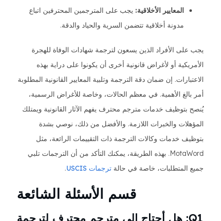
المعايير الأخلاقية:
يجب على المترجمين المحترفين اتباع
مدونة أخلاقية تتضمن السرية والحياد والدقة.
يجب على الأفراد الذين يسعون لترجمة شهادات الوفاة للهجرة
الأمريكية أو لأغراض قانونية أخرى أن يكونوا على دراية بهذه
الاعتبارات. إن ضمان دقة الترجمة وتلبية المعايير القانونية المطلوبة
أمر بالغ الأهمية. في معظم الحالات، وخاصة للأغراض الرسمية،
يُنصح بتوظيف خدمات مترجم محترف يفهم الآثار القانونية ويمتلك
المؤهلات والخبرات اللازمة. والأفضل من ذلك، نوصي بشدة
بتوظيف خدمات وكالات الترجمة ذات التقييمات الرائعة، مثل
MotaWord. بهذه الطريقة، يمكنك التأكد من أن الترجمات تلبي
جميع المتطلبات، خاصة في حالة
ترجمات USCIS
.
قسم الأسئلة الشائعة
Q1: هل أحتاج إلى مترجم محترف لترجمة