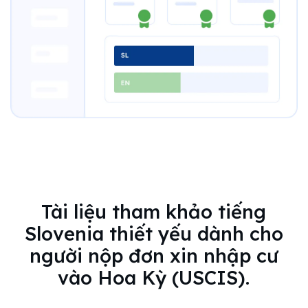
Tài liệu tham khảo tiếng
Slovenia thiết yếu dành cho
người nộp đơn xin nhập cư
vào Hoa Kỳ (USCIS).