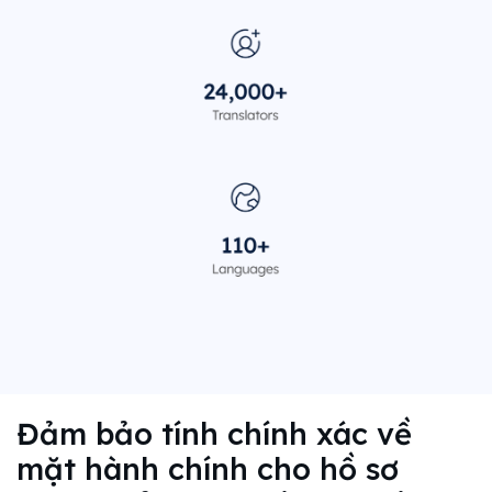
Đảm bảo tính chính xác về
mặt hành chính cho hồ sơ