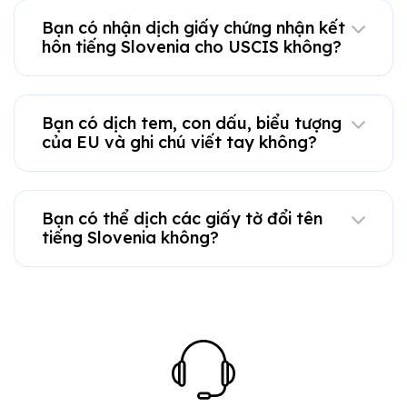
Bạn có nhận dịch giấy chứng nhận kết
hôn tiếng Slovenia cho USCIS không?
Bạn có dịch tem, con dấu, biểu tượng
của EU và ghi chú viết tay không?
Bạn có thể dịch các giấy tờ đổi tên
tiếng Slovenia không?