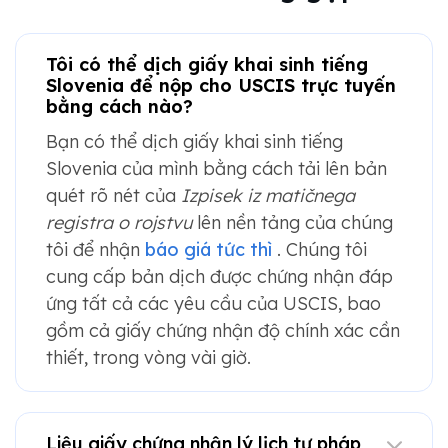
Tôi có thể dịch giấy khai sinh tiếng
Slovenia để nộp cho USCIS trực tuyến
bằng cách nào?
Bạn có thể dịch giấy khai sinh tiếng
Slovenia của mình bằng cách tải lên bản
quét rõ nét của
Izpisek iz matičnega
registra o rojstvu
lên nền tảng của chúng
tôi để nhận
báo giá tức thì
. Chúng tôi
cung cấp bản dịch được chứng nhận đáp
ứng tất cả các yêu cầu của USCIS, bao
gồm cả giấy chứng nhận độ chính xác cần
thiết, trong vòng vài giờ.
Liệu giấy chứng nhận lý lịch tư pháp