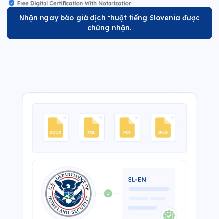
Nhận ngay báo giá dịch thuật tiếng Slovenia được
chứng nhận.