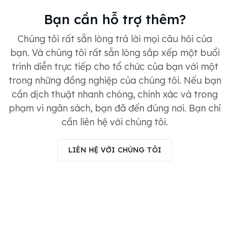
Bạn cần hỗ trợ thêm?
Chúng tôi rất sẵn lòng trả lời mọi câu hỏi của
bạn. Và chúng tôi rất sẵn lòng sắp xếp một buổi
trình diễn trực tiếp cho tổ chức của bạn với một
trong những đồng nghiệp của chúng tôi. Nếu bạn
cần dịch thuật nhanh chóng, chính xác và trong
phạm vi ngân sách, bạn đã đến đúng nơi. Bạn chỉ
cần liên hệ với chúng tôi.
LIÊN HỆ VỚI CHÚNG TÔI