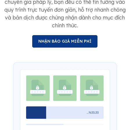
chuyên gia pháp lý, bạn đều có thể tin tưởng vào
quy trình trực tuyến đơn giản, hỗ trợ nhanh chóng
và bản dịch được chứng nhận dành cho mục đích
chính thức.
NHẬN BÁO GIÁ MIỄN PHÍ