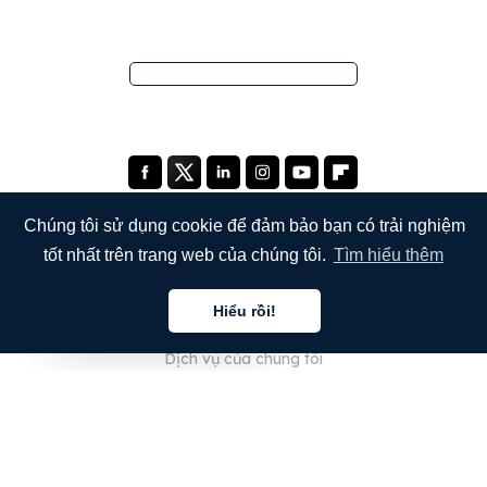
Chúng tôi sử dụng cookie để đảm bảo bạn có trải nghiệm
tốt nhất trên trang web của chúng tôi.
Tìm hiểu thêm
CÔNG TY
Hiểu rồi!
Giới thiệu về chúng tôi
Tiếng việt
Dịch vụ của chúng tôi
Blog
Câu hỏi thường gặp
Đội ngũ của chúng tôi