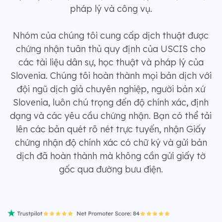
pháp lý và công vụ.
Nhóm của chúng tôi cung cấp dịch thuật được
chứng nhận tuân thủ quy định của USCIS cho
các tài liệu dân sự, học thuật và pháp lý của
Slovenia. Chúng tôi hoàn thành mọi bản dịch với
đội ngũ dịch giả chuyên nghiệp, người bản xứ
Slovenia, luôn chú trọng đến độ chính xác, định
dạng và các yêu cầu chứng nhận. Bạn có thể tải
lên các bản quét rõ nét trực tuyến, nhận Giấy
chứng nhận độ chính xác có chữ ký và gửi bản
dịch đã hoàn thành mà không cần gửi giấy tờ
gốc qua đường bưu điện.