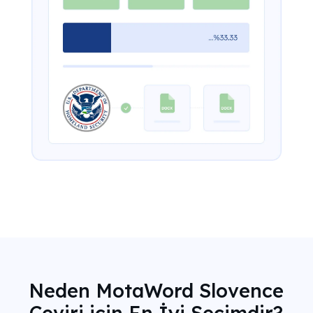
Neden MotaWord Slovence
Çeviri için En İyi Seçimdir?