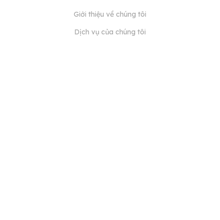
Giới thiệu về chúng tôi
Dịch vụ của chúng tôi
Blog
Câu hỏi thường gặp
Đội ngũ của chúng tôi
Nghề nghiệp
Pháp lý
Liên hệ
DÀNH CHO KHÁCH HÀNG
Đăng nhập
Đăng ký