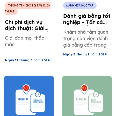
THÔNG TIN CHI TIẾT VỀ DỊCH
ĐÁNH GIÁ HỌC TẬP
THUẬT
Đánh giá bằng tốt
Chi phí dịch vụ
nghiệp - Tất cả
dịch thuật: Giải
những điều bạn
Khám phá tầm quan
đáp mọi thắc mắc
cần biết
Giải đáp mọi thắc
trọng của việc đánh
mắc
giá bằng cấp trong
giáo dục toàn cầu và
Ngày 8 tháng 1 năm 2024
thăng tiến nghề
Ngày 11 tháng 3 năm 2024
nghiệp.