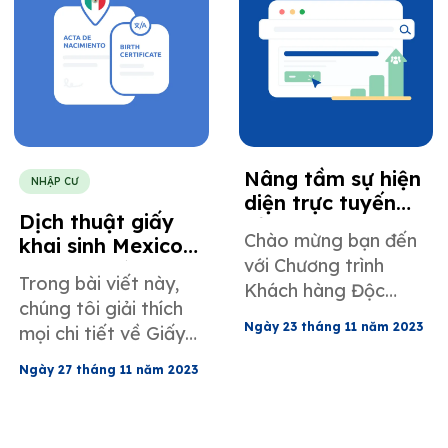
Nâng tầm sự hiện
NHẬP CƯ
diện trực tuyến
Dịch thuật giấy
của bạn: Chương
Chào mừng bạn đến
khai sinh Mexico
trình nội dung độc
với Chương trình
cho mục đích
quyền
Trong bài viết này,
Khách hàng Độc
nhập cư Hoa Kỳ
chúng tôi giải thích
quyền của
Ngày 23 tháng 11 năm 2023
mọi chi tiết về Giấy
MotaWord, nơi
khai sinh Mexico.
chúng tôi tùy chỉnh
Ngày 27 tháng 11 năm 2023
nội dung tối ưu hóa
SEO để nâng cao sự
hiện diện trực tuyến