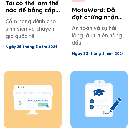
Tôi có thể làm thế
MotaWord: Đã
nào để bằng cấp
đạt chứng nhận
của mình được
Cẩm nang dành cho
tuân thủ SOC 2.
công nhận tại
An toàn và sự hài
sinh viên và chuyên
Hoa Kỳ?
lòng là ưu tiên hàng
gia quốc tế
đầu.
Ngày 25 tháng 3 năm 2024
Ngày 20 tháng 3 năm 2024