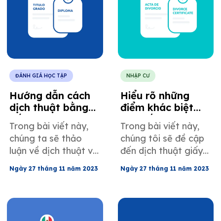
ĐÁNH GIÁ HỌC TẬP
NHẬP CƯ
Hướng dẫn cách
Hiểu rõ những
dịch thuật bằng
điểm khác biệt
cấp Mexico cho
tinh tế khi dịch
Trong bài viết này,
Trong bài viết này,
mục đích nhập cư
giấy chứng nhận
chúng ta sẽ thảo
chúng tôi sẽ đề cập
Hoa Kỳ.
ly hôn của Mexico
luận về dịch thuật và
đến dịch thuật giấy
đánh giá bằng cấp
chứng nhận ly hôn
Ngày 27 tháng 11 năm 2023
Ngày 27 tháng 11 năm 2023
của Mexico dành cho
của Mexico.
các chuyên gia người
Mexico nhập cư vào
Hoa Kỳ.