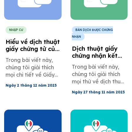
NHẬP CƯ
BẢN DỊCH ĐƯỢC CHỨNG
NHẬN
Hiểu về dịch thuật
Dịch thuật giấy
giấy chứng tử của
chứng nhận kết
Mexico cho mục
Trong bài viết này,
hôn Mexico của
đích nhập cư vào
Trong bài viết này,
chúng tôi giải thích
bạn để nhập cư
Hoa Kỳ
chúng tôi giải thích
mọi chi tiết về Giấy
vào Hoa Kỳ
mọi thứ về dịch thuật
chứng tử của
Ngày 2 tháng 12 năm 2023
giấy chứng nhận kết
Mexico.
Ngày 27 tháng 11 năm 2023
hôn của Mexico.