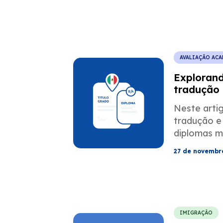
AVALIAÇÃO AC
Explorand
tradução 
mexicanos
Neste arti
dos EUA
tradução e
diplomas m
profission
27 de novembr
imigram pa
IMIGRAÇÃO