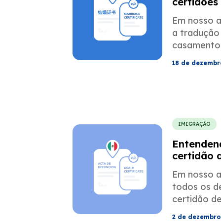
certidões
chinesas
Em nosso a
a tradução
casamento 
18 de dezembr
IMIGRAÇÃO
Entenden
certidão 
para a m
Em nosso a
todos os d
certidão d
2 de dezembro