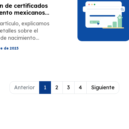
n de certificados
iento mexicanos
s de inmigración de
artículo, explicamos
etalles sobre el
 de nacimiento
re de 2023
Anterior
1
2
3
4
Siguiente