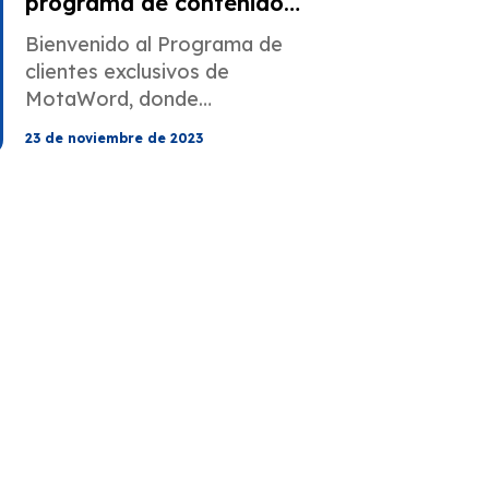
programa de contenido
exclusivo
Bienvenido al Programa de
clientes exclusivos de
MotaWord, donde
personalizamos el contenido
23 de noviembre de 2023
optimizado para SEO para
mejorar tu presencia digital.