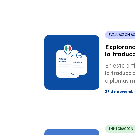
EVALUACIÓN A
Explorand
la traduc
mexicanos
En este art
inmigraci
la traducci
diplomas m
profesiona
27 de noviemb
emigran a l
INMIGRACIÓN