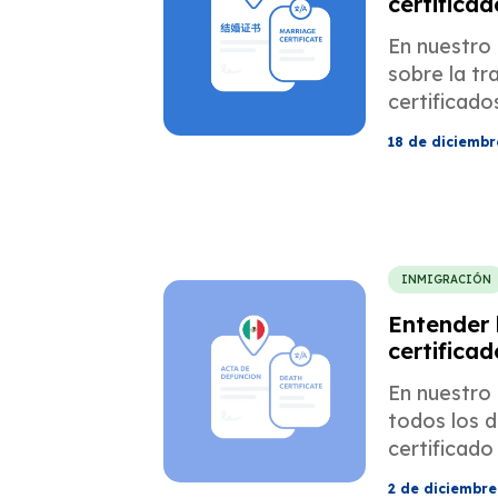
certifica
chinos
En nuestro 
sobre la tr
certificad
chinos.
18 de diciembr
INMIGRACIÓN
Entender 
certifica
mexicanos
En nuestro 
migración
todos los d
certificado
mexicano.
2 de diciembre