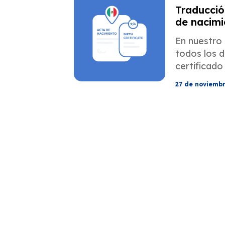
Traducció
de nacim
para fine
En nuestro 
EE. UU.
todos los d
certificado
mexicano
27 de noviemb