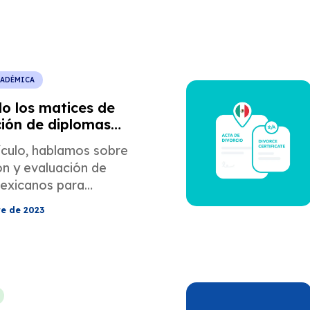
CADÉMICA
o los matices de
ción de diplomas
 para la
ículo, hablamos sobre
ón estadounidense
ón y evaluación de
exicanos para
les mexicanos que
re de 2023
os EE. UU.