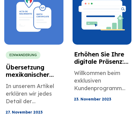
USA einwandern.
Erhöhen Sie Ihre
EINWANDERUNG
digitale Präsenz:
Übersetzung
Exklusives
Willkommen beim
mexikanischer
Inhaltsprogramm
exklusiven
Geburtsurkunden
In unserem Artikel
Kundenprogramm
für US-
erklären wir jedes
von MotaWord, in
Einwanderungszw
23. November 2023
Detail der
ecke
dem wir SEO-
mexikanischen
optimierte Inhalte
27. November 2023
Geburtsurkunde
maßschneidern, um
Ihre digitale Präsenz
zu verbessern.