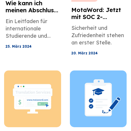
Wie kann ich
MotaWord: Jetzt
meinen Abschluss
mit SOC 2-
in den USA
Ein Leitfaden für
Konformität
anerkennen
Sicherheit und
internationale
zertifiziert
lassen?
Zufriedenheit stehen
Studierende und
an erster Stelle.
Berufstätige
25. März 2024
20. März 2024