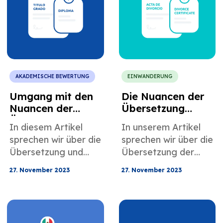
AKADEMISCHE BEWERTUNG
EINWANDERUNG
Umgang mit den
Die Nuancen der
Nuancen der
Übersetzung
Übersetzung
mexikanischer
In diesem Artikel
In unserem Artikel
mexikanischer
Scheidungsurkund
sprechen wir über die
sprechen wir über die
Diplome für die
en verstehen
Übersetzung und
Übersetzung der
US-Einwanderung
Bewertung
mexikanischen
27. November 2023
27. November 2023
mexikanischer
Scheidungsurkunde.
Diplome für
mexikanische
Fachkräfte, die in die