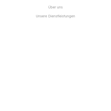
Über uns
Unsere Dienstleistungen
Blog
FAQ
Unser Team
JOBS
Rechtliches
Kontaktieren Sie uns
FÜR KUNDEN
Anmelden
Registrieren