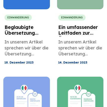
EINWANDERUNG
EINWANDERUNG
Beglaubigte
Ein umfassender
Übersetzung
Leitfaden zur
chinesischer
Übersetzung
In unserem Artikel
In unserem Artikel
Heiratsurkunden
chinesischer
sprechen wir über die
sprechen wir über die
Geburtsurkunden
Übersetzung
Übersetzung
chinesischer
chinesischer
18. Dezember 2023
14. Dezember 2023
Heiratsurkunden.
Geburtsurkunden.