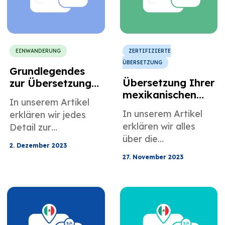
EINWANDERUNG
ZERTIFIZIERTE
ÜBERSETZUNG
Grundlegendes
Übersetzung Ihrer
zur Übersetzung
mexikanischen
mexikanischer
In unserem Artikel
Heiratsurkunde
Sterbeurkunden
In unserem Artikel
erklären wir jedes
für die US-
für die US-
erklären wir alles
Detail zur
Einwanderung
Migration
über die
mexikanischen
2. Dezember 2023
Übersetzung der
Sterbeurkunde.
27. November 2023
mexikanischen
Heiratsurkunde.