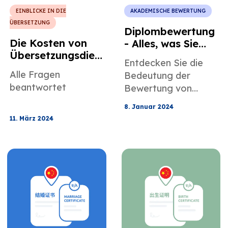
EINBLICKE IN DIE
AKADEMISCHE BEWERTUNG
ÜBERSETZUNG
Diplombewertung
Die Kosten von
- Alles, was Sie
Übersetzungsdien
wissen müssen
Entdecken Sie die
stleistungen: Alle
Alle Fragen
Bedeutung der
Fragen
beantwortet
Bewertung von
beantwortet
Diplomen für die
8. Januar 2024
globale Bildung und
11. März 2024
den beruflichen
Aufstieg.