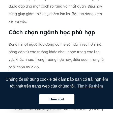
được đáp ứng một cách rõ ràng và nhất quán. Điều này
cũng giúp giảm thiểu sự nhầm lẫn khi Bộ Lao động xem
xét vụ việc.
Cách chọn ngành học phù hợp
Đôi khi, một người lao động có thể sở hữu nhiều hơn một
bằng cấp từ các trường khác nhau hoặc trong các lĩnh
vực khác nhau. Trong trường hợp này, điều quan trọng là
phải chọn mức độ:
Đáp ứng chính xác yêu cầu về trình độ học vấn
Chúng tôi sử dụng cookie để đảm bảo bạn có trải nghiệm
của công việc.
tốt nhất trên trang web của chúng tôi.
Tìm hiểu thêm
Có thể được xem như bằng cấp tương đương với
Hiểu rồi!
bằng cấp của Hoa Kỳ.
Tiếng việt
Cách dễ nhất là ghi chép một cách rõ ràng và đầy