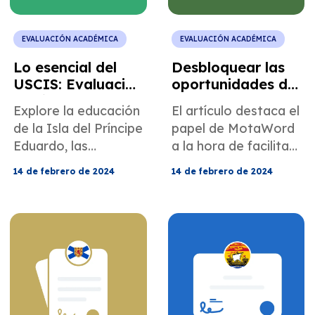
EVALUACIÓN ACADÉMICA
EVALUACIÓN ACADÉMICA
Lo esencial del
Desbloquear las
USCIS: Evaluación
oportunidades de
de títulos de la
visa H1B: el papel
Explore la educación
El artículo destaca el
Isla del Príncipe
vital de las
de la Isla del Príncipe
papel de MotaWord
Eduardo, Canadá
evaluaciones
Eduardo, las
a la hora de facilitar
académicas
instituciones clave y
la elegibilidad para la
14 de febrero de 2024
14 de febrero de 2024
las evaluaciones de
visa H1B a través de
títulos de
evaluaciones
inmigración de
académicas,
MotaWord.
cruciales para las
oportunidades
profesionales en EE.
UU.