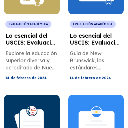
EVALUACIÓN ACADÉMICA
EVALUACIÓN ACADÉMICA
Lo esencial del
Lo esencial del
USCIS: Evaluación
USCIS: Evaluación
de títulos de
de títulos de New
Explore la educación
Guía de New
Nueva Escocia,
Brunswick,
superior diversa y
Brunswick, los
Canadá
Canadá
acreditada de Nueva
estándares
Escocia y las
educativos
14 de febrero de 2024
14 de febrero de 2024
precisas
superiores de
evaluaciones de
Canadá y los
títulos de
procesos de
MotaWord.
evaluación para las
presentaciones del
USCIS, que destaca
los servicios de