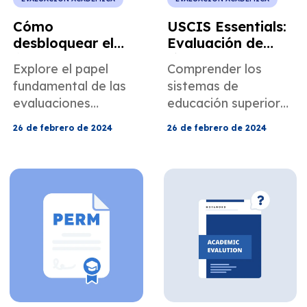
Cómo
USCIS Essentials:
desbloquear el
Evaluación de
éxito de la visa
títulos en Hong
Explore el papel
Comprender los
EB-2: el papel de
Kong para
fundamental de las
sistemas de
las evaluaciones
abogados de
evaluaciones
educación superior
académicas
inmigración
académicas en el
de Hong Kong.
26 de febrero de 2024
26 de febrero de 2024
proceso de la visa
EB-2.