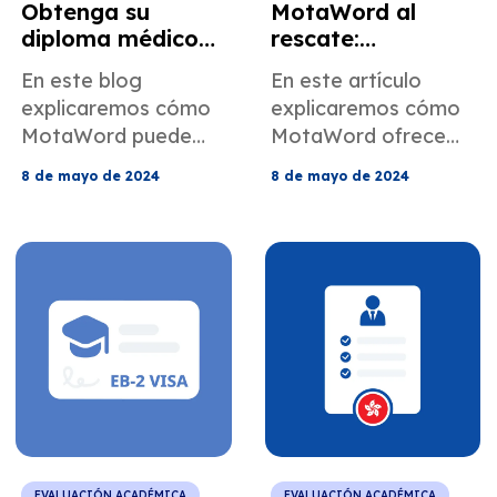
Obtenga su
MotaWord al
diploma médico
rescate:
listo para el
traducciones
En este blog
En este artículo
ECFMG con
certificadas para
explicaremos cómo
explicaremos cómo
MotaWord
el USMLE
MotaWord puede
MotaWord ofrece
ayudarte a
traducciones
8 de mayo de 2024
8 de mayo de 2024
conseguir tu título
certificadas de
médico preparado
títulos de medicina
para ECFMG.
para prepararlos
para el USMLE.
EVALUACIÓN ACADÉMICA
EVALUACIÓN ACADÉMICA