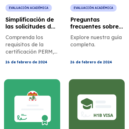
EVALUACIÓN ACADÉMICA
EVALUACIÓN ACADÉMICA
Simplificación de
Preguntas
las solicitudes de
frecuentes sobre
certificación
las evaluaciones
Comprenda los
Explore nuestra guía
laboral
académicas
requisitos de la
completa.
permanente
certificación PERM,
(PERM) con el
el cronograma, los
servicio de
26 de febrero de 2024
26 de febrero de 2024
pasos y la regla de
evaluación
fuente única.
académica de
MotaWord