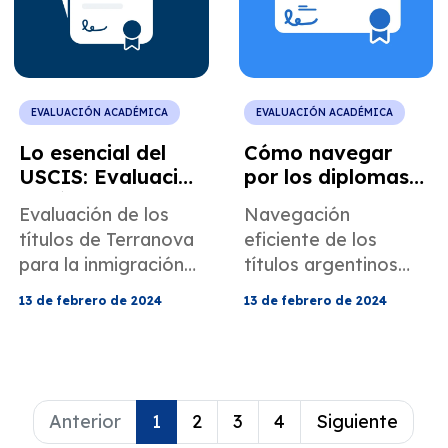
evaluación de
MotaWord.
EVALUACIÓN ACADÉMICA
EVALUACIÓN ACADÉMICA
Lo esencial del
Cómo navegar
USCIS: Evaluación
por los diplomas
de títulos de
argentinos en
Evaluación de los
Navegación
Terranova y
inmigración a los
títulos de Terranova
eficiente de los
Labrador, Canadá
EE. UU.: una guía
para la inmigración
títulos argentinos
completa
con la orientación
para la inmigración
13 de febrero de 2024
13 de febrero de 2024
experta de
estadounidense con
MotaWord.
la orientación de
expertos.
Anterior
1
2
3
4
Siguiente