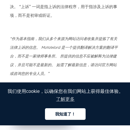
决。 “上诉” 一词是指上诉的法律程序，用于指涉及上诉的事
项，而不是初审或听证。
“作为基本指南，我们从多个来源为网站访问者收集并提炼了有关
法律上诉的信息。 MotaWord 是一个提供翻译解决方案的翻译平
台，而不是一家律师事务所。 所提供的信息不应被解释为法律建
议，并且可能不是最新的。 如需了解最新信息，请访问官方网站
或咨询您的专业人员。”
DUYGU KIBAR
我们使用cookie，以确保您在我们网站上获得最佳体验。
发布于 2023 年 10 月 25 日
了解更多
我知道了！
中文
中文
中文