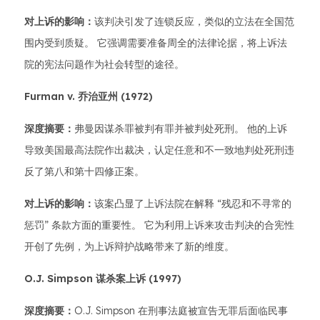
对上诉的影响：
该判决引发了连锁反应，类似的立法在全国范
围内受到质疑。 它强调需要准备周全的法律论据，将上诉法
院的宪法问题作为社会转型的途径。
Furman v. 乔治亚州 (1972)
深度摘要：
弗曼因谋杀罪被判有罪并被判处死刑。 他的上诉
导致美国最高法院作出裁决，认定任意和不一致地判处死刑违
反了第八和第十四修正案。
对上诉的影响：
该案凸显了上诉法院在解释 “残忍和不寻常的
惩罚” 条款方面的重要性。 它为利用上诉来攻击判决的合宪性
开创了先例，为上诉辩护战略带来了新的维度。
O.J. Simpson 谋杀案上诉 (1997)
深度摘要：
O.J. Simpson 在刑事法庭被宣告无罪后面临民事