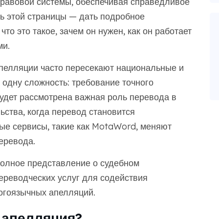
правовой системы, обеспечивая справедливое
ль этой страницы — дать подробное
то это такое, зачем он нужен, как он работает
ми.
пелляции часто пересекают национальные и
 одну сложность: требование точного
 будет рассмотрена важная роль перевода в
ства, когда перевод становится
ые сервисы, такие как MotaWord, меняют
еревода.
полное представление о судебном
ереводческих услуг для содействия
гоязычных апелляций.
т апелляция?