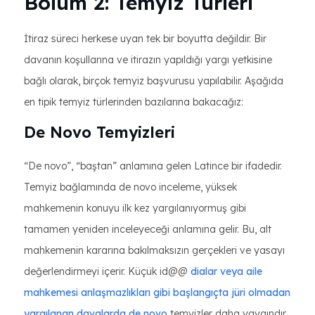
Bölüm 2: Temyiz Türleri
İtiraz süreci herkese uyan tek bir boyutta değildir. Bir
davanın koşullarına ve itirazın yapıldığı yargı yetkisine
bağlı olarak, birçok temyiz başvurusu yapılabilir. Aşağıda
en tipik temyiz türlerinden bazılarına bakacağız:
De Novo Temyizleri
“De novo”, “baştan” anlamına gelen Latince bir ifadedir.
Temyiz bağlamında de novo inceleme, yüksek
mahkemenin konuyu ilk kez yargılanıyormuş gibi
tamamen yeniden inceleyeceği anlamına gelir. Bu, alt
mahkemenin kararına bakılmaksızın gerçekleri ve yasayı
değerlendirmeyi içerir. Küçük id@@
dialar veya aile
mahkemesi anlaşmazlıkları gibi başlangıçta jüri olmadan
yargılanan davalarda de novo
temyizler daha yaygındır.