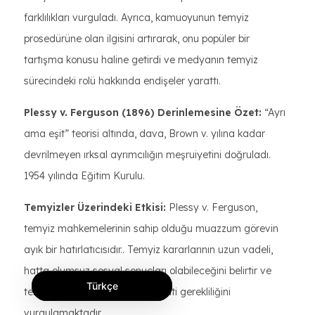
farklılıkları vurguladı. Ayrıca, kamuoyunun temyiz
prosedürüne olan ilgisini artırarak, onu popüler bir
tartışma konusu haline getirdi ve medyanın temyiz
sürecindeki rolü hakkında endişeler yarattı.
Plessy v. Ferguson (1896)
Derinlemesine Özet:
“Ayrı
ama eşit” teorisi altında, dava, Brown v. yılına kadar
devrilmeyen ırksal ayrımcılığın meşruiyetini doğruladı.
1954 yılında Eğitim Kurulu.
Temyizler Üzerindeki Etkisi:
Plessy v. Ferguson,
temyiz mahkemelerinin sahip olduğu muazzum görevin
ayık bir hatırlatıcısıdır.. Temyiz kararlarının uzun vadeli,
hatta olumsuz sosyal sonuçları olabileceğini belirtir ve
Türkçe
temyizlerde etik kaygıların hayati gerekliliğini
vurgulamaktadır.