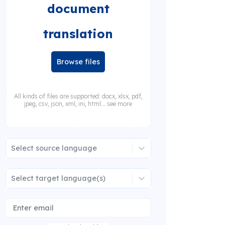
document
translation
Browse files
All kinds of files are supported: docx, xlsx, pdf,
jpeg, csv, json, xml, ini, html... see more
Select source language
Select target language(s)