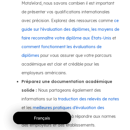
MotaWord, nous savons combien il est important
de présenter vos qualifications internationales
avec précision. Explorez des ressources comme
ce
guide sur l'évaluation des diplômes
,
les moyens de
faire reconnaître votre diplôme aux États-Unis
et
comment fonctionnent les évaluations de
diplômes
pour vous assurer que votre parcours
académique est clair et crédible pour les
employeurs américains.
Préparez une documentation académique
solide :
Nous partageons également des
informations sur la
traduction des relevés de notes
et les
meilleures pratiques d’évaluation des
diplômes
pour vous aider à répondre aux normes
Français
Français
Français
des employeurs et des établissements.