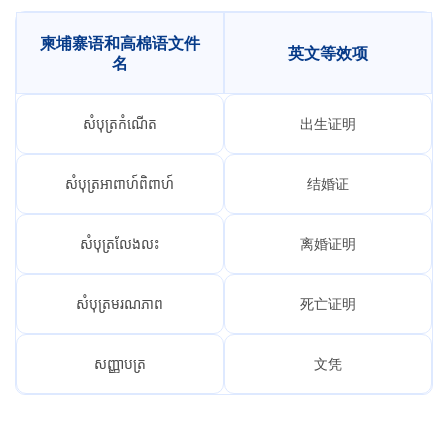
柬埔寨语和高棉语文件
英文等效项
名
សំបុត្រកំណើត
出生证明
សំបុត្រអាពាហ៍ពិពាហ៍
结婚证
សំបុត្រលែងលះ
离婚证明
សំបុត្រមរណភាព
死亡证明
សញ្ញាបត្រ
文凭