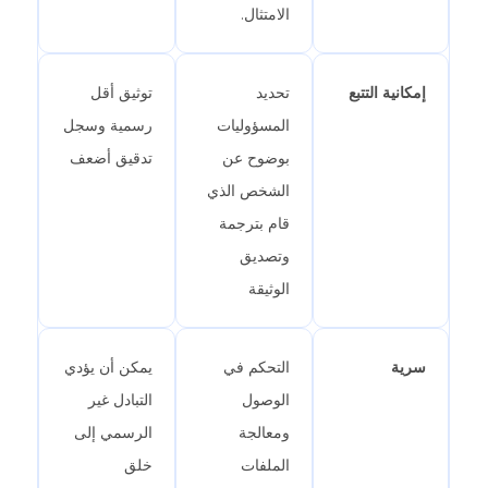
الامتثال.
إمكانية التتبع
تحديد
توثيق أقل
المسؤوليات
رسمية وسجل
بوضوح عن
تدقيق أضعف
الشخص الذي
قام بترجمة
وتصديق
الوثيقة
سرية
التحكم في
يمكن أن يؤدي
الوصول
التبادل غير
ومعالجة
الرسمي إلى
الملفات
خلق