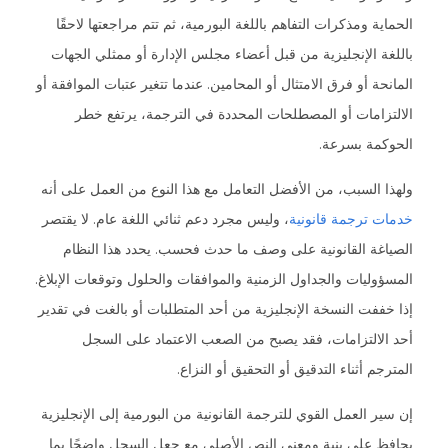
الحماية ومذكرات التفاهم باللغة البورمية، ثم تتم مراجعتها لاحقًا
باللغة الإنجليزية من قبل أعضاء مجلس الإدارة أو ممثلي الجهات
المانحة أو فرق الامتثال أو المحامين. عندما تتغير عتبات الموافقة أو
الالتزامات أو المصطلحات المحددة في الترجمة، يرتفع خطر
الحوكمة بسرعة.
ولهذا السبب، من الأفضل التعامل مع هذا النوع من العمل على أنه
خدمات ترجمة قانونية
، وليس مجرد دعم ثنائي اللغة عام. لا يقتصر
الصياغة القانونية على وصف ما حدث فحسب. يحدد هذا النظام
المسؤوليات والجداول الزمنية والموافقات والحلول وتوقعات الإبلاغ.
إذا خففت النسخة الإنجليزية من أحد المتطلبات أو بالغت في تقدير
أحد الالتزامات، فقد يصبح من الصعب الاعتماد على السجل
المترجم أثناء التدقيق أو التحقيق أو النزاع.
إن سير العمل القوي للترجمة القانونية من البورمية إلى الإنجليزية
يحافظ على بنية ومعنى النص الأصلي مع جعل السجل واضحًا بما