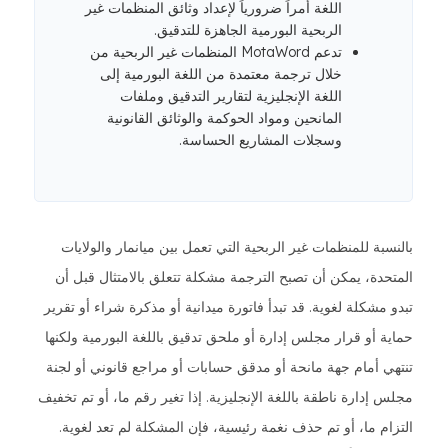
اللغة أمراً ضرورياً لإعداد وثائق المنظمات غير
الربحية البورمية الجاهزة للتدقيق.
تدعم MotaWord المنظمات غير الربحية من
خلال ترجمة معتمدة من اللغة البورمية إلى
اللغة الإنجليزية لتقارير التدقيق وملفات
المانحين ومواد الحوكمة والوثائق القانونية
وسجلات المشاريع الحساسة.
بالنسبة للمنظمات غير الربحية التي تعمل بين ميانمار والولايات
المتحدة، يمكن أن تصبح الترجمة مشكلة تتعلق بالامتثال قبل أن
تبدو مشكلة لغوية. قد تبدأ فاتورة ميدانية أو مذكرة شراء أو تقرير
حماية أو قرار مجلس إدارة أو ملحق تدقيق باللغة البورمية ولكنها
تنتهي أمام جهة مانحة أو مدقق حسابات أو مراجع قانوني أو لجنة
مجلس إدارة ناطقة باللغة الإنجليزية. إذا تغير رقم ما، أو تم تخفيف
التزام ما، أو تم حذف نغمة رئيسية، فإن المشكلة لم تعد لغوية.