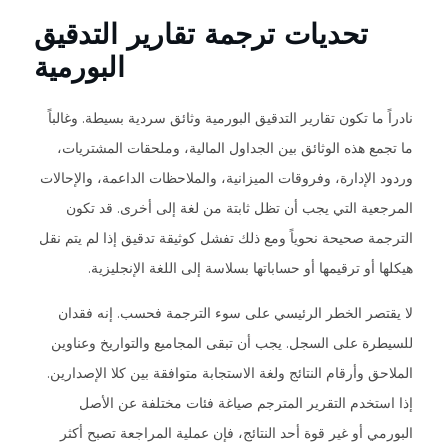
تحديات ترجمة تقارير التدقيق
البورمية
نادراً ما تكون تقارير التدقيق البورمية وثائق سردية بسيطة. وغالباً
ما تجمع هذه الوثائق بين الجداول المالية، وملحقات المشتريات،
وردود الإدارة، وفروقات الميزانية، والملاحظات الداعمة، والإحالات
المرجعية التي يجب أن تظل ثابتة من لغة إلى أخرى. قد تكون
الترجمة صحيحة نحوياً ومع ذلك تفشل كوثيقة تدقيق إذا لم يتم نقل
هيكلها أو ترقيمها أو حساباتها بسلاسة إلى اللغة الإنجليزية.
لا يقتصر الخطر الرئيسي على سوء الترجمة فحسب. إنه فقدان
للسيطرة على السجل. يجب أن تبقى المجاميع والتواريخ وعناوين
الملاحق وأرقام النتائج ولغة الاستجابة متوافقة بين كلا الإصدارين.
إذا استخدم التقرير المترجم صياغة فئات مختلفة عن الأصل
البورمي أو غير قوة أحد النتائج، فإن عملية المراجعة تصبح أكثر