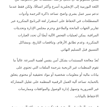
اللغة البورمية إلى الإنجليزية أسرع وأكثر اتساقًا، ولكن فقط عندما
تدعم سير عمل بشري واضح. تساعد ذاكرة الترجمة وأدوات
المصطلحات في الحفاظ على استقرار لغة البرنامج المتكررة عبر
تقارير الجهات المانحة والملاحق وحزم مجلس الإدارة وتحديثات
المراقبة. يمكن لعمليات الفحص الآلية أيضًا أن تحدد العبارات
المتكررة، وعدم تطابق الأرقام، وتناقضات التاريخ، ومشاكل
التنسيق قبل التسليم النهائي.
تُعدّ معالجة المستندات بشكل آمن بنفس أهمية السرعة. غالباً ما
تقوم المنظمات غير الربحية بترجمة الملفات التي تحتوي على
بيانات مالية أو معلومات شخصية أو مواد تحقيقية أو محتوى يتعلق
بالحماية. تساعد آلية العمل الرقمية المنظمة على تقليل المشاركة
غير الضرورية وتسهل إدارة الوصول والموافقات وممارسات
الاحتفاظ بالبيانات.
في بعض البيئات غير الربحية، قد تكون ترجمة مواقع الويب مهمة