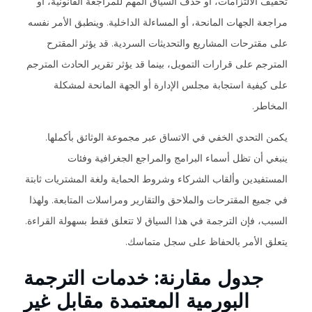
تخفيف الالتزامات، أو حذف السياق المهم للمراجعة القانونية، أو
مراجعة الجهات المانحة، أو المساءلة الداخلية. وينطبق الأمر نفسه
على مقترحات المشاريع والتحديثات السردية. قد يؤثر المقترح
المترجم على قرارات التمويل، بينما قد يؤثر تقرير الحادث المترجم
على كيفية استجابة مجلس الإدارة أو الجهة المانحة لمشكلة
المخاطر.
يكمن التحدي الخفي في الاتساق عبر مجموعة الوثائق بأكملها.
ينبغي أن تظل أسماء البرامج والمراجع الجغرافية وفئات
المستفيدين وألقاب الشركاء وشروط الحماية ولغة المشتريات ثابتة
في جميع المقترحات والملاحق والتقارير ومراسلات المتابعة. ولهذا
السبب، فإن الترجمة في هذا السياق لا تتعلق فقط بسهولة القراءة.
يتعلق الأمر بالحفاظ على سجل متماسك.
جدول مقارنة: خدمات الترجمة
البورمية المعتمدة مقابل غير