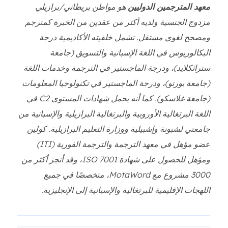
معهد المترجمين الدوليين
هو مواطن بريطاني/برازيلي
مزدوج الجنسية ولديه أكثر من عقدين من الخبرة كمترجم
ومصحح لغوي مستقل. تشمل خلفيته الأكاديمية درجة
البكالوريوس في اللغة الإسبانية والتسويق (جامعة
ستراثكلايد)، ودرجة الماجستير في الترجمة وخدمات اللغة
(جامعة بورتو)، ودرجة الماجستير في تكنولوجيا المعلومات
(جامعة غلاسكو). كما أنه يحمل شهادات المستوى C2 في
اللغة البرتغالية الأوروبية والبرتغالية البرازيلية والإسبانية من
جامعتي لشبونة وإشبيلية ووزارة التعليم البرازيلية. كولين
عضو مؤهل في معهد الترجمة والترجمة الفورية (ITI)
ومؤهل للحصول على شهادة ISO 7001، وقد أنجز أكثر من
3000 مشروع مع MotaWord، متخصصًا في جميع
اللهجات الإقليمية للبرتغالية والإسبانية إلى الإنجليزية.