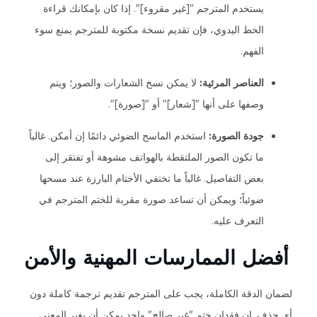
يستخدم المترجم "[غير مقروء]". إذا كان بإمكانك قراءة
الخط اليدوي، فإن تقديم نسخة مكتوبة للمترجم يمنع سوء
الفهم.
العناصر المرئية:
لا يمكن نسخ الشعارات والصور؛ ويتم
وصفها على أنها "[شعار]" أو "[صورة]".
جودة الصورة:
استخدم الماسح الضوئي دائمًا إن أمكن. غالباً
ما تكون الصور الملتقطة بالهواتف مشوهة أو تفتقر إلى
بعض التفاصيل. غالباً ما تختفي الأختام البارزة عند مسحها
ضوئياً؛ ويمكن أن تساعد صورة مقربة للختم المترجم في
التعرف عليه.
أفضل الممارسات المهنية والأمن
لضمان الدقة الكاملة، يجب على المترجم تقديم ترجمة كاملة دون
أي حذف. إن فقدان ختم "غير صالح" واحد يمكن أن يغير المعنى