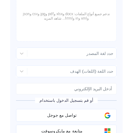
ندعم جميع أنواع الملفات: docx وxlsx وpdf وjpg وcsv وjson
وxml وin وhtml... شاهد المزيد
حدد لغة المصدر
حدد اللغة (اللغات) الهدف
أو قم بتسجيل الدخول باستخدام
تواصل مع جوجل
متابعة مع مايكروسوفت