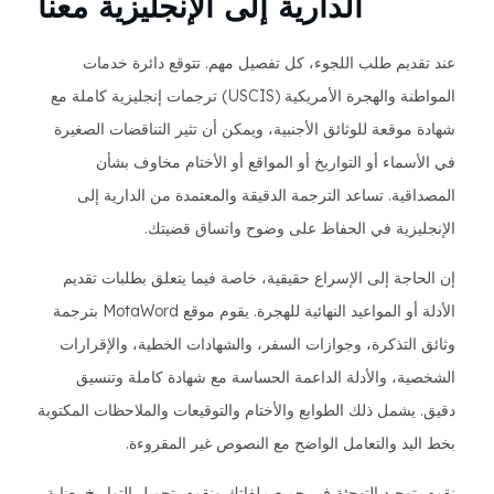
الدارية إلى الإنجليزية معنا
عند تقديم طلب اللجوء، كل تفصيل مهم. تتوقع دائرة خدمات
المواطنة والهجرة الأمريكية (USCIS) ترجمات إنجليزية كاملة مع
شهادة موقعة للوثائق الأجنبية، ويمكن أن تثير التناقضات الصغيرة
في الأسماء أو التواريخ أو المواقع أو الأختام مخاوف بشأن
المصداقية. تساعد الترجمة الدقيقة والمعتمدة من الدارية إلى
الإنجليزية في الحفاظ على وضوح واتساق قضيتك.
إن الحاجة إلى الإسراع حقيقية، خاصة فيما يتعلق بطلبات تقديم
الأدلة أو المواعيد النهائية للهجرة. يقوم موقع MotaWord بترجمة
وثائق التذكرة، وجوازات السفر، والشهادات الخطية، والإقرارات
الشخصية، والأدلة الداعمة الحساسة مع شهادة كاملة وتنسيق
دقيق. يشمل ذلك الطوابع والأختام والتوقيعات والملاحظات المكتوبة
بخط اليد والتعامل الواضح مع النصوص غير المقروءة.
نقوم بتوحيد التهجئة في جميع ملفاتك ونقوم بتحويل التواريخ بعناية،