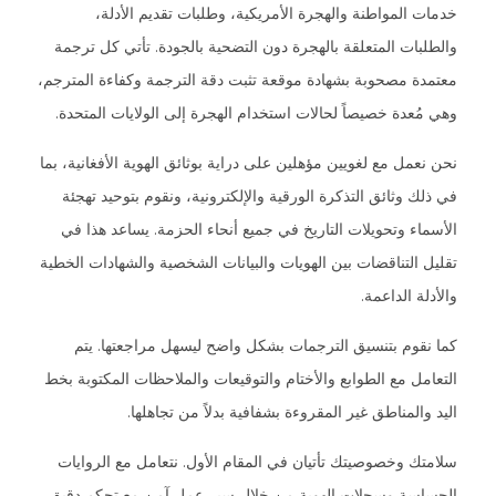
خدمات المواطنة والهجرة الأمريكية، وطلبات تقديم الأدلة،
والطلبات المتعلقة بالهجرة دون التضحية بالجودة. تأتي كل ترجمة
معتمدة مصحوبة بشهادة موقعة تثبت دقة الترجمة وكفاءة المترجم،
وهي مُعدة خصيصاً لحالات استخدام الهجرة إلى الولايات المتحدة.
نحن نعمل مع لغويين مؤهلين على دراية بوثائق الهوية الأفغانية، بما
في ذلك وثائق التذكرة الورقية والإلكترونية، ونقوم بتوحيد تهجئة
الأسماء وتحويلات التاريخ في جميع أنحاء الحزمة. يساعد هذا في
تقليل التناقضات بين الهويات والبيانات الشخصية والشهادات الخطية
والأدلة الداعمة.
كما نقوم بتنسيق الترجمات بشكل واضح ليسهل مراجعتها. يتم
التعامل مع الطوابع والأختام والتوقيعات والملاحظات المكتوبة بخط
اليد والمناطق غير المقروءة بشفافية بدلاً من تجاهلها.
سلامتك وخصوصيتك تأتيان في المقام الأول. نتعامل مع الروايات
الحساسة وسجلات الهوية من خلال سير عمل آمن مع تحكم دقيق