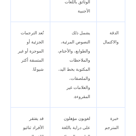
الوثائق باللغات
الأجنبية
الدقة
يشمل ذلك
تُعد الترجمات
والاكتمال
النصوص المرئية،
الجزئية أو
والطوابع، والأختام،
الموجزة أو غير
والملاحظات
المتسقة أكثر
المكتوبة بخط اليد،
شيوعًا.
والملصقات،
والعلامات غير
المقروءة.
خبرة
لغويون مؤهلون
قد يفتقر
المترجم
على دراية باللغة
الأفراد ثنائيو