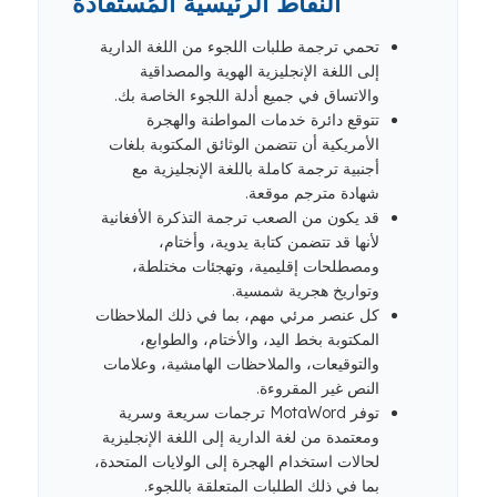
النقاط الرئيسية المُستفادة
تحمي ترجمة طلبات اللجوء من اللغة الدارية
إلى اللغة الإنجليزية الهوية والمصداقية
والاتساق في جميع أدلة اللجوء الخاصة بك.
تتوقع دائرة خدمات المواطنة والهجرة
الأمريكية أن تتضمن الوثائق المكتوبة بلغات
أجنبية ترجمة كاملة باللغة الإنجليزية مع
شهادة مترجم موقعة.
قد يكون من الصعب ترجمة التذكرة الأفغانية
لأنها قد تتضمن كتابة يدوية، وأختام،
ومصطلحات إقليمية، وتهجئات مختلطة،
وتواريخ هجرية شمسية.
كل عنصر مرئي مهم، بما في ذلك الملاحظات
المكتوبة بخط اليد، والأختام، والطوابع،
والتوقيعات، والملاحظات الهامشية، وعلامات
النص غير المقروءة.
توفر MotaWord ترجمات سريعة وسرية
ومعتمدة من لغة الدارية إلى اللغة الإنجليزية
لحالات استخدام الهجرة إلى الولايات المتحدة،
بما في ذلك الطلبات المتعلقة باللجوء.