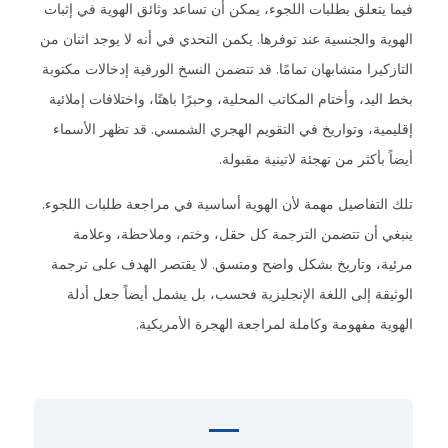
فيما يتعلق بطلبات اللجوء، يمكن أن تساعد وثائق الهوية في إثبات
الهوية والجنسية عند توفرها. يكمن التحدي في أنه لا يوجد اثنان من
التازكيرا متشابهان تمامًا. قد تتضمن النسخ الورقية إدخالات مكتوبة
بخط اليد، وأختام المكاتب المحلية، وحبرًا باهتًا، واختلافات إملائية
إقليمية، وتواريخ في التقويم الهجري الشمسي. قد تظهر الأسماء
أيضاً بأكثر من تهجئة لاتينية مقبولة.
تلك التفاصيل مهمة لأن الهوية أساسية في مراجعة طلبات اللجوء.
ينبغي أن تتضمن الترجمة كل حقل، وختم، وملاحظة، وعلامة
مرئية، وتاريخ بشكل واضح ومتسق. لا يقتصر الهدف على ترجمة
الوثيقة إلى اللغة الإنجليزية فحسب، بل يشمل أيضاً جعل أدلة
الهوية مفهومة وكاملة لمراجعة الهجرة الأمريكية.