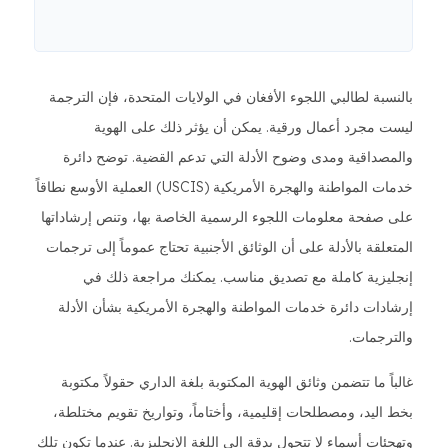
بالنسبة لطالبي اللجوء الأفغان في الولايات المتحدة، فإن الترجمة
ليست مجرد أعمال ورقية. يمكن أن يؤثر ذلك على الهوية
والمصداقية ومدى وضوح الأدلة التي تدعم القضية. توضح دائرة
خدمات المواطنة والهجرة الأمريكية (USCIS) العملية الأوسع نطاقاً
على صفحة معلومات اللجوء الرسمية الخاصة بها، وتنص إرشاداتها
المتعلقة بالأدلة على أن الوثائق الأجنبية تحتاج عموماً إلى ترجمات
إنجليزية كاملة مع تصديق مناسب. يمكنك مراجعة ذلك في
إرشادات دائرة خدمات المواطنة والهجرة الأمريكية بشأن الأدلة
والترجمات.
غالباً ما تتضمن وثائق الهوية المكتوبة بلغة الداري حقولاً مكتوبة
بخط اليد، ومصطلحات إقليمية، وأختاماً، وتواريخ تقويم مختلطة،
وتهجئات أسماء لا تتحول بدقة إلى اللغة الإنجليزية. عندما تكون تلك