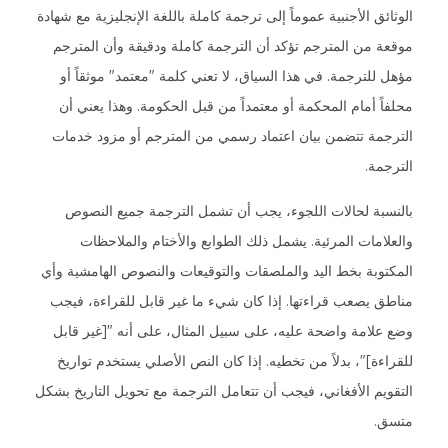
الوثائق الأجنبية عموماً إلى ترجمة كاملة باللغة الإنجليزية مع شهادة
موقعة من المترجم تؤكد أن الترجمة كاملة ودقيقة وأن المترجم
مؤهل للترجمة. في هذا السياق، لا تعني كلمة "معتمد" موثقاً أو
محلفاً أمام المحكمة أو معتمداً من قبل الحكومة. وهذا يعني أن
الترجمة تتضمن بيان اعتماد رسمي من المترجم أو مزود خدمات
الترجمة.
بالنسبة لحالات اللجوء، يجب أن تشمل الترجمة جميع النصوص
والعلامات المرئية. يشمل ذلك الطوابع والأختام والملاحظات
المكتوبة بخط اليد والملصقات والتوقيعات والنصوص الهامشية وأي
مناطق يصعب قراءتها. إذا كان شيء ما غير قابل للقراءة، فيجب
وضع علامة واضحة عليه، على سبيل المثال، على أنه "[غير قابل
للقراءة]"، بدلاً من تخطيه. إذا كان النص الأصلي يستخدم تواريخ
التقويم الأفغاني، فيجب أن تتعامل الترجمة مع تحويل التاريخ بشكل
متسق.