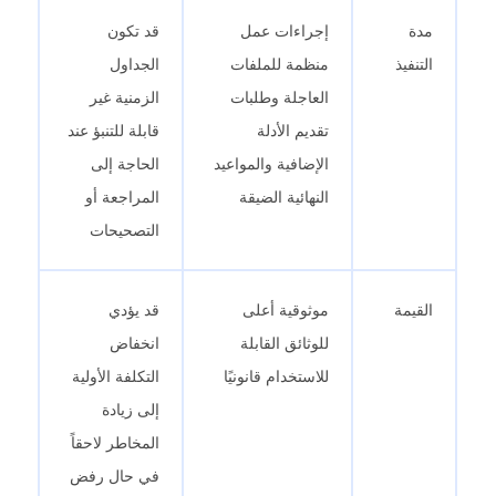
مدة
إجراءات عمل
قد تكون
التنفيذ
منظمة للملفات
الجداول
العاجلة وطلبات
الزمنية غير
تقديم الأدلة
قابلة للتنبؤ عند
الإضافية والمواعيد
الحاجة إلى
النهائية الضيقة
المراجعة أو
التصحيحات
القيمة
موثوقية أعلى
قد يؤدي
للوثائق القابلة
انخفاض
للاستخدام قانونيًا
التكلفة الأولية
إلى زيادة
المخاطر لاحقاً
في حال رفض