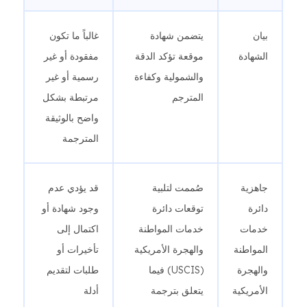
بيان
يتضمن شهادة
غالباً ما تكون
الشهادة
موقعة تؤكد الدقة
مفقودة أو غير
والشمولية وكفاءة
رسمية أو غير
المترجم
مرتبطة بشكل
واضح بالوثيقة
المترجمة
جاهزية
صُممت لتلبية
قد يؤدي عدم
دائرة
توقعات دائرة
وجود شهادة أو
خدمات
خدمات المواطنة
اكتمال إلى
المواطنة
والهجرة الأمريكية
تأخيرات أو
والهجرة
(USCIS) فيما
طلبات لتقديم
الأمريكية
يتعلق بترجمة
أدلة