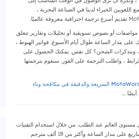
ح ، ونكره أن نرى الوصول في الوقت المناسب إلى
ع اللغويين الخبراء لدينا في الصناعة البحرية ،
 مواصفات أو نصوص تسويقية أو تحليلات وتقارير تتعلق
 لك على مدار الساعة طوال أيام الأسبوع. فواتير الهبوط ،
وثائق ISO ، و ATA ، و CE ، وشهادات TÜV ، ومذكرات الشحن؟ كل نفس. يمكنك الحصول على
لرابط ، واطلب الترجمة على الفور. سنقوم بترجمتها
كيف ستساعد ترجمات MotaWord السريعة والدقيقة في مكافحة وباء
ضًا ...
يقة على مستوى العالم عند الطلب. من خلال استخدام التقنيات
السحابية ، والخوارزميات الذكية التي تدير المشاريع على مدار الساعة وأكثر من 18 ألف مترجم