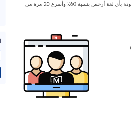
محترف ، يوفر MotaWord ترجمات عالية الجودة بأي لغة أرخص بنسبة 60٪ وأسرع 20 مرة من
ا