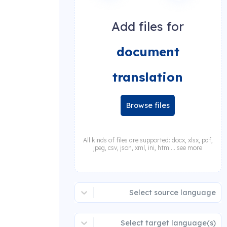
Add files for
document
translation
Browse files
All kinds of files are supported: docx, xlsx, pdf,
jpeg, csv, json, xml, ini, html... see more
Select source language
Select target language(s)