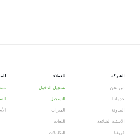
الشركة
للعملاء
للم
من نحن
تسجيل الدخول
تسج
خدماتنا
التسجيل
الت
المدونة
الميزات
الأس
الأسئلة الشائعة
اللغات
فريقنا
التكاملات