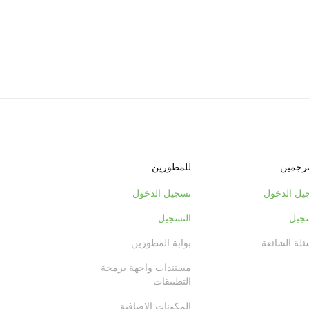
ترجمين
للمطورين
يل الدخول
تسجيل الدخول
سجيل
التسجيل
ئلة الشائعة
بوابة المطورين
مستندات واجهة برمجة
التطبيقات
المكونات الإضافية