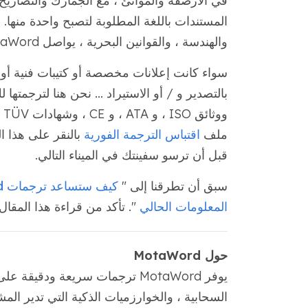
في الأرصفة والموانئ ، مع الجمارك والتصاري
المستندات باللغة المطلوبة لتصبح واحدة منها. م
والهندسة ، والقوانين البحرية ، يواصل MotaWord تقديم أسرع ترجمة احترافية معروفة عالميًا.
سواء كانت إعلانات مخصصة أو كتيبات فنية أو
بالتصدير و / أو الاستيراد ... نحن هنا لترجمتها
و
ملف
اقتباس الترجمة الفورية
بالنقر على هذا ا
قبل أن ترسو سفينتك في الميناء التالي.
سبق أن تطرقنا إلى "
المعلومات الحالي
". تأكد من قراءة هذا المقال أي
حول MotaWord
يوفر MotaWord ترجمات سريعة ودق