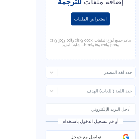
إضافة ملفات
للترجمة
استعراض الملفات
ندعم جميع أنواع الملفات: docx وxlsx وpdf وjpg وcsv
وjson وxml وin وhtml... شاهد المزيد
حدد لغة المصدر
حدد اللغة (اللغات) الهدف
أو قم بتسجيل الدخول باستخدام
تواصل مع جوجل