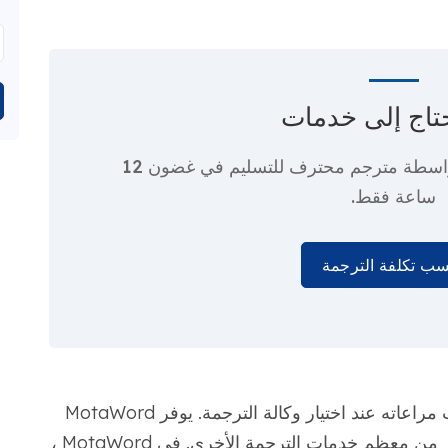
تاج إلى
خدمات
واسطة مترجم محترف
للتسليم في غضون 12
ساعة فقط.
ب تكلفة الترجمة
يعد الحفاظ على سرية المستند جانبًا مهمًا يجب مراعاته عند اختيار وكالة الترجمة. يوفر MotaWord
المزيد من الميزات لضمان الأمان والسرية أكثر من معظم خدمات الترجمة الأخرى. في MotaWord ،