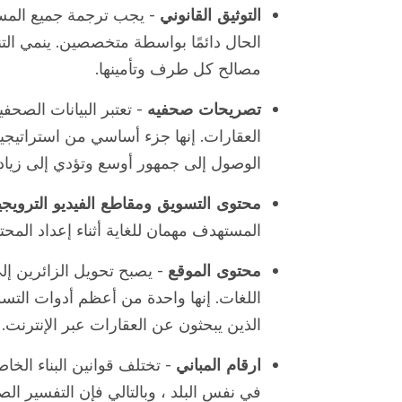
التوثيق القانوني
- يجب ترجمة جميع المستن
الحال دائمًا بواسطة متخصصين. ينمي الت
مصالح كل طرف وتأمينها.
تصريحات صحفيه
- تعتبر البيانات الصح
العقارات. إنها جزء أساسي من استراتيجية
الوصول إلى جمهور أوسع وتؤدي إلى زيادة
محتوى التسويق ومقاطع الفيديو الترويجي
المستهدف مهمان للغاية أثناء إعداد المحت
محتوى الموقع
- يصبح تحويل الزائرين إل
اللغات. إنها واحدة من أعظم أدوات التس
الذين يبحثون عن العقارات عبر الإنترنت.
ارقام المباني
- تختلف قوانين البناء الخا
في نفس البلد ، وبالتالي فإن التفسير ا