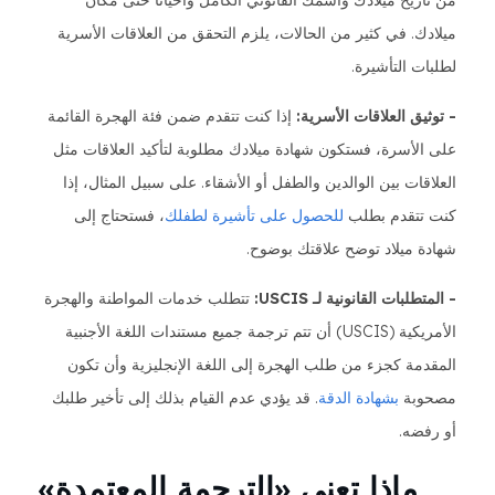
من تاريخ ميلادك واسمك القانوني الكامل وأحيانًا حتى مكان
ميلادك. في كثير من الحالات، يلزم التحقق من العلاقات الأسرية
لطلبات التأشيرة.
- توثيق العلاقات الأسرية:
إذا كنت تتقدم ضمن فئة الهجرة القائمة
على الأسرة، فستكون شهادة ميلادك مطلوبة لتأكيد العلاقات مثل
العلاقات بين الوالدين والطفل أو الأشقاء. على سبيل المثال، إذا
كنت تتقدم بطلب
للحصول على تأشيرة لطفلك
، فستحتاج إلى
شهادة ميلاد توضح علاقتك بوضوح.
- المتطلبات القانونية لـ USCIS:
تتطلب خدمات المواطنة والهجرة
الأمريكية (USCIS) أن تتم ترجمة جميع مستندات اللغة الأجنبية
المقدمة كجزء من طلب الهجرة إلى اللغة الإنجليزية وأن تكون
مصحوبة
بشهادة الدقة
. قد يؤدي عدم القيام بذلك إلى تأخير طلبك
أو رفضه.
ماذا تعني «الترجمة المعتمدة»