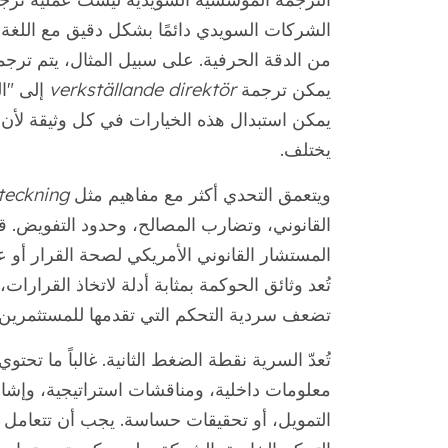
الشركات السويدي دائمًا بشكل دقيق مع اللغة الق
من الدقة الحرفية. على سبيل المثال، يتم ترج
يمكن ترجمة
verkställande direktör
إلى "ال
يمكن استبدال هذه الخيارات في كل وثيقة لأن ا
يختلف.
ويتعمق التحدي أكثر مع مفاهيم مثل
teckning
القانوني، وتضارب المصالح، وحدود التفويض. ق
المستشار القانوني الأمريكي لصحة القرار أو عتب
تُعد وثائق الحوكمة بمثابة أدلة لاتخاذ القرارات
تضعف سردية التحكم التي تقدمها للمستثمرين.
تُعدّ السرية نقطة الضغط الثانية. غالباً ما تح
معلومات داخلية، ومناقشات استراتيجية، وإشار
التمويل، أو تحقيقات حساسة. يجب أن تتعامل 