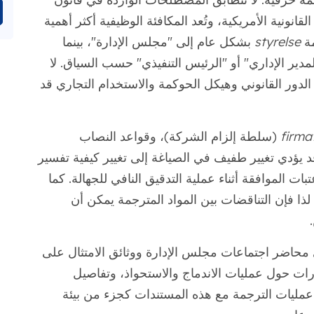
انونية الأمريكية، وتُعد المكافئة الوظيفية أكثر أهمية
مة
styrelse
بشكل عام إلى "مجلس الإدارة"، بينما
مدير الإداري" أو "الرئيس التنفيذي" حسب السياق. لا
لدور القانوني وهيكل الحوكمة والاستخدام التجاري قد
firma
(سلطة إلزام الشركة)، وقواعد النصاب
د يؤدي تغيير طفيف في الصياغة إلى تغيير كيفية تفسير
ات الموافقة أثناء عملية التدقيق النافي للجهالة. كما
، لذا فإن التناقضات بين المواد المترجمة يمكن أن
توي محاضر اجتماعات مجلس الإدارة ووثائق الامتثال على
ات حول عمليات الاندماج والاستحواذ، وتفاصيل
عمليات الترجمة مع هذه المستندات كجزء من بيئة