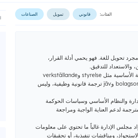
الفئات:
قانوني
تمويل
الصناعات
رد تحويل للغة. فهو يحمي أدلة القرار،
 والاستعداد للتدقيق.
تتطلب مصطلحات الحوكمة السويدية الأساسية مثل styrelse وverkställande
direktör وfirmateckning وbolagsordning وjäv ترجمة قانونية وظيفية، وليس
ارة والنظام الأساسي وسياسات الحوكمة
رجمة لدعم العناية الواجبة ومراجعة
د مجلس الإدارة غالباً ما تحتوي على معلومات
لاستحواذ، ومناقشات تنفيذية، أو تحقيقات