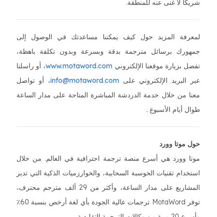
شريكًا لا غنى عنه للمنطقة.
لمعرفة المزيد حول كيف يمكننا مساعدتك في الوصول إلى
جمهورك برسائل مترجمة بدقة وبسرعة وبدون تكلفة باهظة،
تفضل بزيارة موقعنا الإلكتروني
www.motaword.com
، أو راسلنا
عبر البريد الإلكتروني على
info@motaword.com
، أو تواصل
معنا من خلال خدمة الدردشة المباشرة المتاحة على مدار الساعة
طوال أيام الأسبوع
.
حول موتا وورد
موتا وورد هي أسرع منصة ترجمة احترافية في العالم. من خلال
استخدام تقنيات الحوسبة السحابية، والخوارزميات الذكية التي تدير
المشاريع على مدار الساعة، وأكثر من 29 ألف مترجم محترف،
توفر MotaWord ترجمات عالية الجودة بأي لغة أرخص بنسبة 60٪
وأسرع 20 مرة من وكالات الترجمة التقليدية.