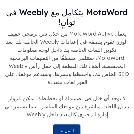
MotaWord يتكامل مع Weebly في
ثوانٍ!
يعمل MotaWord Active من خلال نص برمجي خفيف
الوزن تقوم بلصقه في إعدادات Weebly الخاصة بك. بعد
تكوين اللغات الخاصة بك داخل لوحة معلومات
MotaWord، ستتلقى مقتطفًا من التعليمات البرمجية
المخصصة. أضف تلك القطعة إلى حقل رأس Weebly
SEO الخاص بك، واحفظها ونشرها، وسيدعم موقعك على
الفور لغات متعددة.
لا يوجد أي خلل في تصميمك أو تخطيطك. يمكن للزوار
تبديل اللغات مباشرة من موقعك المباشر، بينما تستمر في
إدارة المحتوى كالمعتاد داخل Weebly.
اتصل بنا