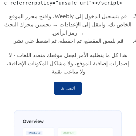
   <script src="https://serve.motaword.com/js/38-299.js" data-token="{token}" crossorigin async referrerpolicy="unsafe-url"></script>
قم بتسجيل الدخول إلى Weebly، وافتح محرر الموقع
الخاص بك، وانتقل إلى الإعدادات → تحسين محرك البحث
→ رمز الرأس.
قم بلصق المقطع، ثم احفظه، ثم اضغط على نشر.
هذا كل ما يتطلبه الأمر لجعل موقعك متعدد اللغات - لا
إصدارات إضافية للموقع، ولا مشاكل المكونات الإضافية،
ولا متاعب تقنية.
اتصل بنا