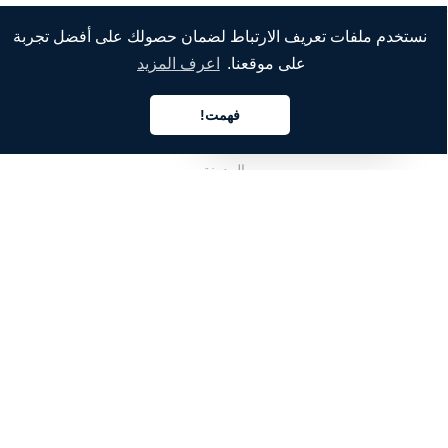
نستخدم ملفات تعريف الارتباط لضمان حصولك على أفضل تجربة
الشركة
على موقعنا.
اعرف المزيد
من نحن
فهمت!
العربية
خدماتنا
المدونة
الأسئلة الشائعة
فريقنا
الوظائف
المجال القانوني
اتصل بنا
للعملاء