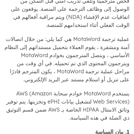
فحص مترجمينا وتلقي تدريب أمني قبل التمكن من
الوصول إلى وظائف الترجمة على المنصة. يوقعون على
اتفاقيات عدم الإفشاء (NDA) ويتم مراقبة أفعالهم في
الوقت الفعلي أثناء استخدامهم للمنصة.
عملية ترجمة MotaWord هي كما يلي: من خلال اتصالات
آمنة ومشفرة ، يقوم العملاء بتحميل مستنداتهم إلى النظام
الأساسي ، ويتصل المترجمون بخوادم MotaWord
ويترجمون المحتوى الذي تم تحميله. في أي وقت من
مراحل عملية ترجمة MotaWord ، يكون المترجم قادرًا
على تنزيل أو استلام مستند عبر البريد الإلكتروني.
يستخدم MotaWord خوادم سحابة AWS (Amazon
Web Services) لتشغيل بيانات ePHI وتخزينها. يتم توفير
وثائق الامتثال HIPAA الخاصة بـ AWS ضمن قسم التوثيق
ذي الصلة في هذه السياسة.
1. بيان السياسة