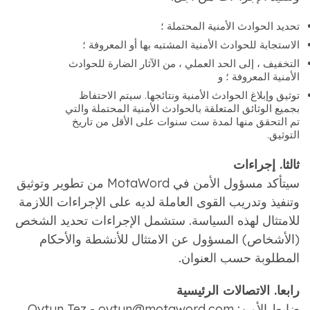
تحديد الحوادث الأمنية المحتملة ؛
الاستجابة للحوادث الأمنية المشتبه بها أو المعروفة ؛
التخفيف ، إلى الحد العملي ، من الآثار الضارة للحوادث
الأمنية المعروفة ؛ و
توثيق وإبلاغ الحوادث الأمنية ونتائجها. سيتم الاحتفاظ
بجميع الوثائق المتعلقة بالحوادث الأمنية المحتملة والتي
تم التحقق منها لمدة ست سنوات على الأقل من تاريخ
التوثيق.
ثالثا. إجراءات
سيتأكد مسؤول الأمن في MotaWord من تطوير وتوثيق
وتنفيذ وتدريب القوى العاملة لديه على الإجراءات اللازمة
للامتثال لهذه السياسة. ستشمل الإجراءات تحديد الشخص
(الأشخاص) المسؤول عن الامتثال للأنشطة والأحكام
المطلوبة حسب العنوان.
رابعا. الاتصالات الرئيسية
ضابط الأمن: Oytun Tez - oytun@motaword.com