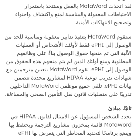
لقد اتخذت MotaWord بالفعل وستتخذ باستمرار
الاحتياطات المعقولة والمناسبة لمنع واكتشاف واحتواء
وتصحيح الانتهاكات الأمنية.
ستقوم MotaWord بتنفيذ تدابير معقولة ومناسبة للحد من
الوصول إلى ePHI فقط لأولئك الأشخاص أو العمليات
الآلية التي تم منحها حقوق الوصول بناءً على وظائفهم
المطلوبة ومنع أولئك الذين لم يتم منحهم هذه الحقوق من
الوصول إلى ePHI. تقوم MotaWord بتعيين مترجمين مع
شهادات تدريب توعية HIPAA لمشاريع محددة تتضمن
بيانات ePHI. تلقى جميع موظفي MotaWord الداخليين
تدريبًا على متطلبات قانون نقل التأمين الصحي والمساءلة.
ثانيًا. مبادئ
يحدد الشخص المسؤول عن الامتثال لقانون HIPAA في
MotaWord قائمة بمخزون مشاريع الترجمة ويحتفظ بها
ويضع برنامجًا لتحديد المخاطر التي يتعرض لها ePHI