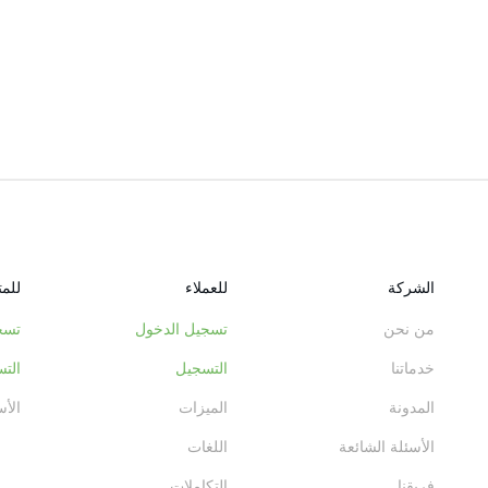
الشركة
للعملاء
للم
من نحن
تسجيل الدخول
تسج
خدماتنا
التسجيل
الت
المدونة
الميزات
الأس
الأسئلة الشائعة
اللغات
فريقنا
التكاملات