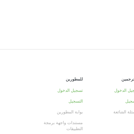
ترجمين
للمطورين
يل الدخول
تسجيل الدخول
سجيل
التسجيل
ئلة الشائعة
بوابة المطورين
مستندات واجهة برمجة
التطبيقات