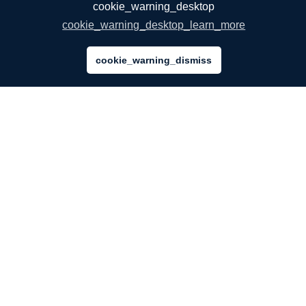
cookie_warning_desktop
cookie_warning_desktop_learn_more
cookie_warning_dismiss
КОМПАНИЯ
О Компании
Наши Услуги
Блог
Вопросы и ответы
Наша команда
Вакансии
Юридическая Информация
Контакты