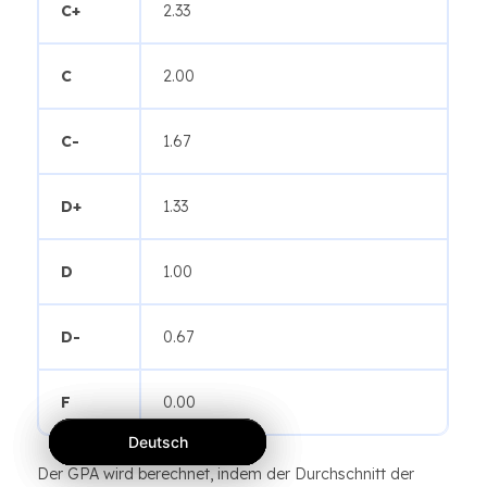
C+
2.33
C
2.00
C-
1.67
D+
1.33
D
1.00
D-
0.67
F
0.00
Deutsch
Deutsch
Deutsch
Der GPA wird berechnet, indem der Durchschnitt der