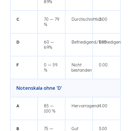
89%
C
70 — 79
Durchschnittlich
2.00
%
D
60 —
Befriedigend/Befriedigend
1.00
69%
F
0 — 59
Nicht
0.00
%
bestanden
Notenskala ohne 'D'
A
85 —
Hervorragend
4.00
100 %
B
75 —
Gut
3.00