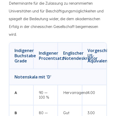
Determinante für die Zulassung zu renommierten
Universitäten und für Beschäftigungsmöglichkeiten und
spiegelt die Bedeutung wider, die dem akademischen
Erfolg in der chinesischen Gesellschaft beigemessen
wird.
Indigener
Vorgeschlage
Indigener
Englischer
Buchstabe
US-
Prozentsatz
Notendeskriptor
Grade
Äquivalenz
Notenskala mit 'D'
A
90 —
Hervorragend
4.00
100 %
B
80 —
Gut
3.00